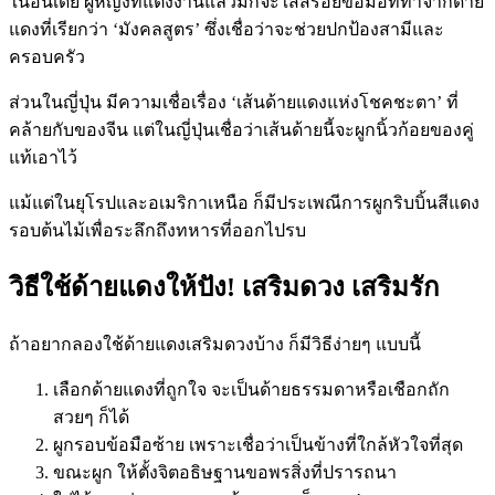
ในอินเดีย ผู้หญิงที่แต่งงานแล้วมักจะใส่สร้อยข้อมือที่ทำจากด้าย
แดงที่เรียกว่า ‘มังคลสูตร’ ซึ่งเชื่อว่าจะช่วยปกป้องสามีและ
ครอบครัว
ส่วนในญี่ปุ่น มีความเชื่อเรื่อง ‘เส้นด้ายแดงแห่งโชคชะตา’ ที่
คล้ายกับของจีน แต่ในญี่ปุ่นเชื่อว่าเส้นด้ายนี้จะผูกนิ้วก้อยของคู่
แท้เอาไว้
แม้แต่ในยุโรปและอเมริกาเหนือ ก็มีประเพณีการผูกริบบิ้นสีแดง
รอบต้นไม้เพื่อระลึกถึงทหารที่ออกไปรบ
วิธีใช้ด้ายแดงให้ปัง! เสริมดวง เสริมรัก
ถ้าอยากลองใช้ด้ายแดงเสริมดวงบ้าง ก็มีวิธีง่ายๆ แบบนี้
เลือกด้ายแดงที่ถูกใจ จะเป็นด้ายธรรมดาหรือเชือกถัก
สวยๆ ก็ได้
ผูกรอบข้อมือซ้าย เพราะเชื่อว่าเป็นข้างที่ใกล้หัวใจที่สุด
ขณะผูก ให้ตั้งจิตอธิษฐานขอพรสิ่งที่ปรารถนา