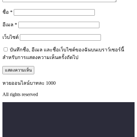
ชื่อ
*
อีเมล
*
เว็บไซต์
บันทึกชื่อ, อีเมล และชื่อเว็บไซต์ของฉันบนเบราว์เซอร์นี้
สำหรับการแสดงความเห็นครั้งถัดไป
หวยออนไลน์บาทละ 1000
All rights reserved