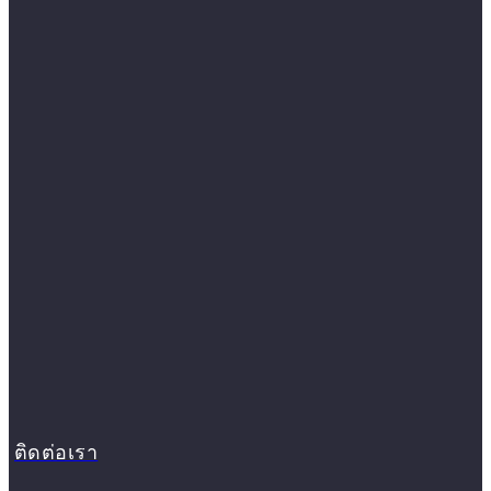
ติดต่อเรา