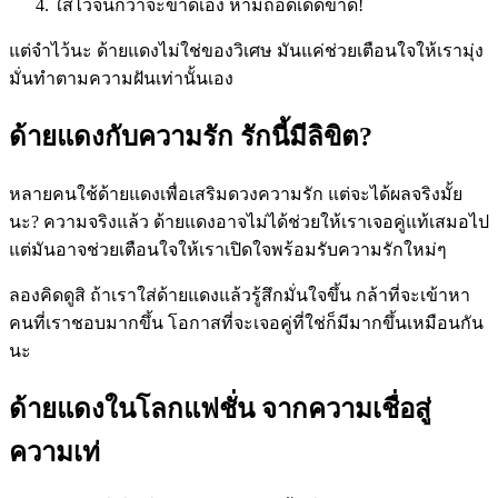
ใส่ไว้จนกว่าจะขาดเอง ห้ามถอดเด็ดขาด!
แต่จำไว้นะ ด้ายแดงไม่ใช่ของวิเศษ มันแค่ช่วยเตือนใจให้เรามุ่ง
มั่นทำตามความฝันเท่านั้นเอง
ด้ายแดงกับความรัก รักนี้มีลิขิต?
หลายคนใช้ด้ายแดงเพื่อเสริมดวงความรัก แต่จะได้ผลจริงมั้ย
นะ? ความจริงแล้ว ด้ายแดงอาจไม่ได้ช่วยให้เราเจอคู่แท้เสมอไป
แต่มันอาจช่วยเตือนใจให้เราเปิดใจพร้อมรับความรักใหม่ๆ
ลองคิดดูสิ ถ้าเราใส่ด้ายแดงแล้วรู้สึกมั่นใจขึ้น กล้าที่จะเข้าหา
คนที่เราชอบมากขึ้น โอกาสที่จะเจอคู่ที่ใช่ก็มีมากขึ้นเหมือนกัน
นะ
ด้ายแดงในโลกแฟชั่น จากความเชื่อสู่
ความเท่