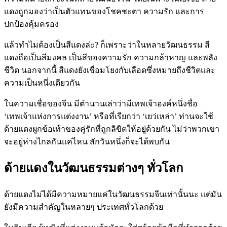
แดงถูกมองว่าเป็นตัวแทนของโชคชะตา ความรัก และการ
ปกป้องคุ้มครอง
แล้วทำไมต้องเป็นสีแดงล่ะ? ก็เพราะว่าในหลายวัฒนธรรม สี
แดงถือเป็นสีมงคล เป็นสีของความรัก ความกล้าหาญ และพลัง
ชีวิต นอกจากนี้ สีแดงยังเชื่อมโยงกับเลือดซึ่งหมายถึงชีวิตและ
ความเป็นหนึ่งเดียวกัน
ในความเชื่อของจีน มีตำนานเล่าว่ามีเทพเจ้าองค์หนึ่งชื่อ
‘เทพเจ้าแห่งการแต่งงาน’ หรือที่เรียกว่า ‘เยว่เหล่า’ ท่านจะใช้
ด้ายแดงผูกข้อเท้าของคู่รักที่ถูกลิขิตให้อยู่ด้วยกัน ไม่ว่าพวกเขา
จะอยู่ห่างไกลกันแค่ไหน สักวันหนึ่งก็จะได้พบกัน
ด้ายแดงในวัฒนธรรมต่างๆ ทั่วโลก
ด้ายแดงไม่ได้มีความหมายแค่ในวัฒนธรรมจีนเท่านั้นนะ แต่มัน
ยังมีความสำคัญในหลายๆ ประเทศทั่วโลกด้วย