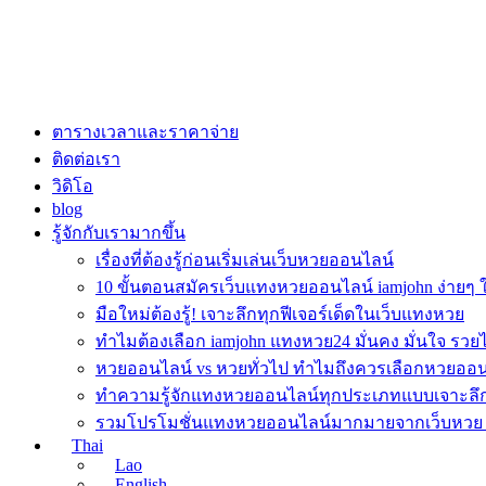
ตารางเวลาและราคาจ่าย
ติดต่อเรา
วิดิโอ
blog
รู้จักกับเรามากขึ้น
เรื่องที่ต้องรู้ก่อนเริ่มเล่นเว็บหวยออนไลน์
10 ขั้นตอนสมัครเว็บแทงหวยออนไลน์ iamjohn ง่ายๆ ใ
มือใหม่ต้องรู้! เจาะลึกทุกฟีเจอร์เด็ดในเว็บแทงหวย
ทำไมต้องเลือก iamjohn แทงหวย24 มั่นคง มั่นใจ รวยไ
หวยออนไลน์ vs หวยทั่วไป ทำไมถึงควรเลือกหวยออนไ
ทำความรู้จักแทงหวยออนไลน์ทุกประเภทแบบเจาะลึก พ
รวมโปรโมชั่นแทงหวยออนไลน์มากมายจากเว็บหวย 
Thai
Lao
English