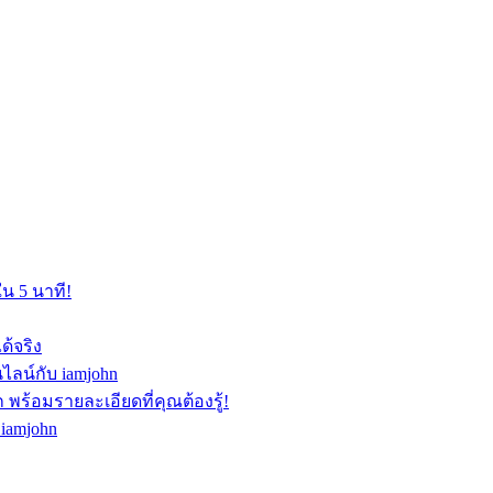
น 5 นาที!
ด้จริง
ลน์กับ iamjohn
ร้อมรายละเอียดที่คุณต้องรู้!
iamjohn