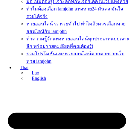
มือใหม่ต้องรู้! เจาะลึกทุกฟีเจอร์เด็ดในเว็บแทงหวย
ทำไมต้องเลือก iamjohn แทงหวย24 มั่นคง มั่นใจ
รวยได้จริง
หวยออนไลน์ vs หวยทั่วไป ทำไมถึงควรเลือกหวย
ออนไลน์กับ iamjohn
ทำความรู้จักแทงหวยออนไลน์ทุกประเภทแบบเจาะ
ลึก พร้อมรายละเอียดที่คุณต้องรู้!
รวมโปรโมชั่นแทงหวยออนไลน์มากมายจากเว็บ
หวย iamjohn
Thai
Lao
English