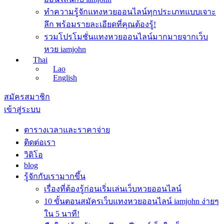
ทำความรู้จักแทงหวยออนไลน์ทุกประเภทแบบเจาะ
ลึก พร้อมรายละเอียดที่คุณต้องรู้!
รวมโปรโมชั่นแทงหวยออนไลน์มากมายจากเว็บ
หวย iamjohn
Thai
Lao
English
สมัครสมาชิก
เข้าสู่ระบบ
ตารางเวลาและราคาจ่าย
ติดต่อเรา
วิดิโอ
blog
รู้จักกับเรามากขึ้น
เรื่องที่ต้องรู้ก่อนเริ่มเล่นเว็บหวยออนไลน์
10 ขั้นตอนสมัครเว็บแทงหวยออนไลน์ iamjohn ง่ายๆ
ใน 5 นาที!