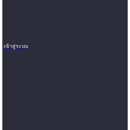
เข้าสู่ระบบ