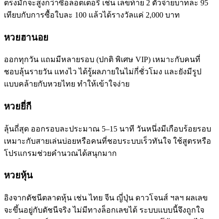
ตรงมักจะสูงกว่าซื้อลอตเตอรี่ เช่น เลขท้าย 2 ตัวจ่ายบาทละ 95
เทียบกับการซื้อใบละ 100 แล้วได้รางวัลแค่ 2,000 บาท
หวยฮานอย
ออกทุกวัน แถมมีหลายรอบ (ปกติ พิเศษ VIP) เหมาะกับคนที่
ชอบลุ้นรายวัน แทงไว ได้รู้ผลภายในไม่กี่ชั่วโมง และยังมีรูป
แบบคล้ายกับหวยไทย ทำให้เข้าใจง่าย
หวยยี่กี
ลุ้นถี่สุด ออกรอบละประมาณ 5–15 นาที วันหนึ่งมีเกือบร้อยรอบ
เหมาะกับสายเล่นบ่อยหรือคนที่ชอบระบบเร็วทันใจ ใช้สูตรหรือ
โปรแกรมช่วยคำนวณได้สนุกมาก
หวยหุ้น
อิงจากดัชนีตลาดหุ้น เช่น ไทย จีน ญี่ปุ่น ดาวโจนส์ ฯลฯ ผลเลข
จะขึ้นอยู่กับดัชนีจริง ไม่มีทางล็อกเลขได้ ระบบแบบนี้จึงถูกใจ