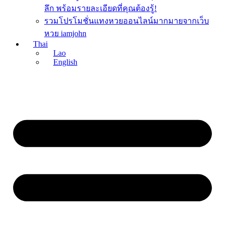
ลึก พร้อมรายละเอียดที่คุณต้องรู้!
รวมโปรโมชั่นแทงหวยออนไลน์มากมายจากเว็บ
หวย iamjohn
Thai
Lao
English