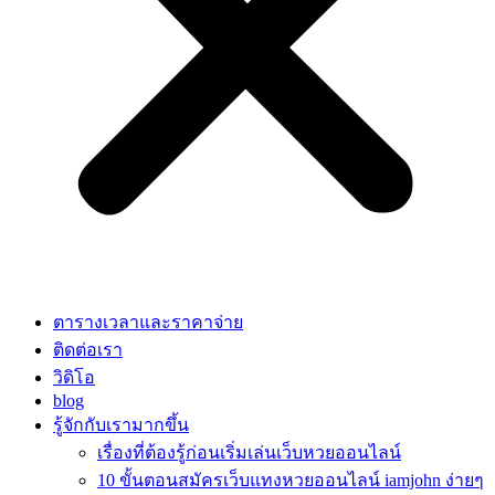
ตารางเวลาและราคาจ่าย
ติดต่อเรา
วิดิโอ
blog
รู้จักกับเรามากขึ้น
เรื่องที่ต้องรู้ก่อนเริ่มเล่นเว็บหวยออนไลน์
10 ขั้นตอนสมัครเว็บแทงหวยออนไลน์ iamjohn ง่ายๆ