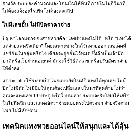
รางวัล ระบบจะคำนวณและโอนเงินให้ทันทีภายในไม่กี่วินาที
ไม่ต้องแจ้งอะไรเพิ่ม ไม่ต้องส่งสลิป
ไม่มีเลขอั้น ไม่มีบิดราคาจ่าย
ปัญหาโลกแตกของสายหวยคือ “เลขดังแทงไม่ได้” หรือ “แทงได้
แต่จ่ายแค่ครึ่งเดียว” โดยเฉพาะช่วงใกล้วันหวยออก เลขเด็ดที่
แชร์กันในกลุ่มหรือโซเชียลจะถูกอั้นไว้หมด ซึ่งถ้าเป็นเจ้ามือ
ปกติหรือเว็บผ่านเอเยนต์ มักจะใช้วิธีตัดเลข หรือปรับอัตราจ่าย
ให้ต่ำลง
แต่ iamjohn ใช้ระบบเปิดโพยแบบอัตโนมัติ แทงได้ทุกเลข ไม่มี
ปิด ไม่มีตัด ไม่มีบีบให้คุณต้องเปลี่ยนเลขในนาทีสุดท้าย ไม่ว่า
คุณจะแทงเลข 19 ประตู หรือวิ่งบน-ล่าง ระบบจะรับโพยให้เสร็จ
ในไม่กี่คลิก และแสดงอัตราจ่ายแบบตรงไปตรงมา จ่ายจริงตาม
โพย ไม่มีหักซ่อน
เทคนิคแทงหวยออนไลน์ให้สนุกและได้ลุ้น