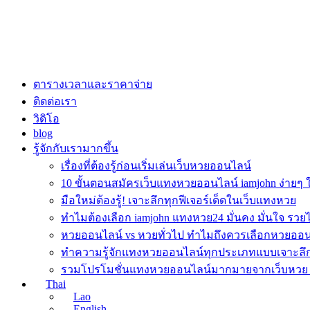
ตารางเวลาและราคาจ่าย
ติดต่อเรา
วิดิโอ
blog
รู้จักกับเรามากขึ้น
เรื่องที่ต้องรู้ก่อนเริ่มเล่นเว็บหวยออนไลน์
10 ขั้นตอนสมัครเว็บแทงหวยออนไลน์ iamjohn ง่ายๆ ใ
มือใหม่ต้องรู้! เจาะลึกทุกฟีเจอร์เด็ดในเว็บแทงหวย
ทำไมต้องเลือก iamjohn แทงหวย24 มั่นคง มั่นใจ รวยไ
หวยออนไลน์ vs หวยทั่วไป ทำไมถึงควรเลือกหวยออนไ
ทำความรู้จักแทงหวยออนไลน์ทุกประเภทแบบเจาะลึก พ
รวมโปรโมชั่นแทงหวยออนไลน์มากมายจากเว็บหวย 
Thai
Lao
English