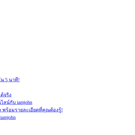
น 5 นาที!
ด้จริง
ลน์กับ iamjohn
ร้อมรายละเอียดที่คุณต้องรู้!
iamjohn