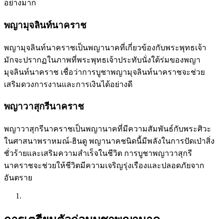
อย่างมาก
พญามุจลินท์นาคราช
พญามุจลินท์นาคราชเป็นพญานาคที่เกี่ยวข้องกับพระพุทธเจ้า
มักจะปรากฏในภาพที่พระพุทธเจ้าประทับนั่งใต้ร่มของพญา
มุจลินท์นาคราช เชื่อว่าการบูชาพญามุจลินท์นาคราชจะช่วย
เสริมดวงการงานและการเงินได้อย่างดี
พญาวาสุกรีนาคราช
พญาวาสุกรีนาคราชเป็นพญานาคที่มีความสัมพันธ์กับพระศิวะ
ในศาสนาพราหมณ์-ฮินดู พญานาคชนิดนี้มีพลังในการปัดเป่าสิ่ง
ชั่วร้ายและเสริมความสำเร็จในชีวิต การบูชาพญาวาสุกรี
นาคราชจะช่วยให้ชีวิตมีความเจริญรุ่งเรืองและปลอดภัยจาก
อันตราย