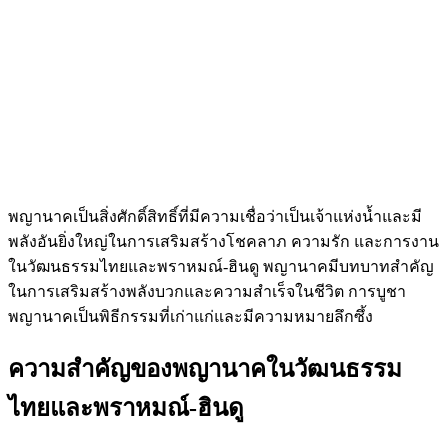
พญานาคเป็นสิ่งศักดิ์สิทธิ์ที่มีความเชื่อว่าเป็นเจ้าแห่งน้ำและมี
พลังอันยิ่งใหญ่ในการเสริมสร้างโชคลาภ ความรัก และการงาน
ในวัฒนธรรมไทยและพราหมณ์-ฮินดู พญานาคมีบทบาทสำคัญ
ในการเสริมสร้างพลังบวกและความสำเร็จในชีวิต การบูชา
พญานาคเป็นพิธีกรรมที่เก่าแก่และมีความหมายลึกซึ้ง
ความสำคัญของพญานาคในวัฒนธรรม
ไทยและพราหมณ์-ฮินดู