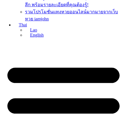
ลึก พร้อมรายละเอียดที่คุณต้องรู้!
รวมโปรโมชั่นแทงหวยออนไลน์มากมายจากเว็บ
หวย iamjohn
Thai
Lao
English