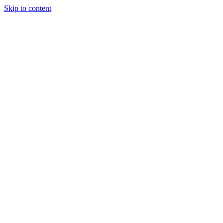
Skip to content