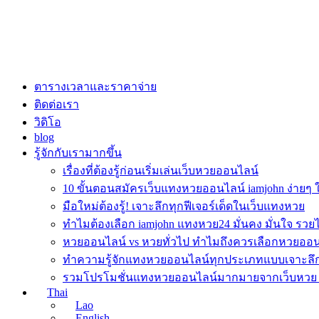
ตารางเวลาและราคาจ่าย
ติดต่อเรา
วิดิโอ
blog
รู้จักกับเรามากขึ้น
เรื่องที่ต้องรู้ก่อนเริ่มเล่นเว็บหวยออนไลน์
10 ขั้นตอนสมัครเว็บแทงหวยออนไลน์ iamjohn ง่ายๆ ใ
มือใหม่ต้องรู้! เจาะลึกทุกฟีเจอร์เด็ดในเว็บแทงหวย
ทำไมต้องเลือก iamjohn แทงหวย24 มั่นคง มั่นใจ รวยไ
หวยออนไลน์ vs หวยทั่วไป ทำไมถึงควรเลือกหวยออนไ
ทำความรู้จักแทงหวยออนไลน์ทุกประเภทแบบเจาะลึก พ
รวมโปรโมชั่นแทงหวยออนไลน์มากมายจากเว็บหวย 
Thai
Lao
English