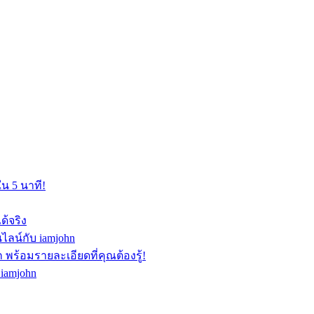
น 5 นาที!
ด้จริง
ลน์กับ iamjohn
ร้อมรายละเอียดที่คุณต้องรู้!
iamjohn