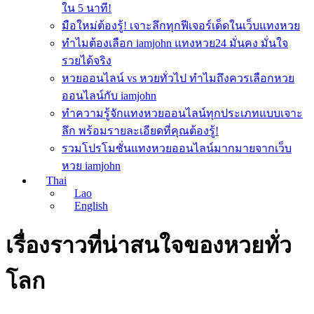
ใน 5 นาที!
มือใหม่ต้องรู้! เจาะลึกทุกฟีเจอร์เด็ดในเว็บแทงหวย
ทำไมต้องเลือก iamjohn แทงหวย24 มั่นคง มั่นใจ
รวยได้จริง
หวยออนไลน์ vs หวยทั่วไป ทำไมถึงควรเลือกหวย
ออนไลน์กับ iamjohn
ทำความรู้จักแทงหวยออนไลน์ทุกประเภทแบบเจาะ
ลึก พร้อมรายละเอียดที่คุณต้องรู้!
รวมโปรโมชั่นแทงหวยออนไลน์มากมายจากเว็บ
หวย iamjohn
Thai
Lao
English
เรื่องราวที่น่าสนใจของหวยทั่ว
โลก