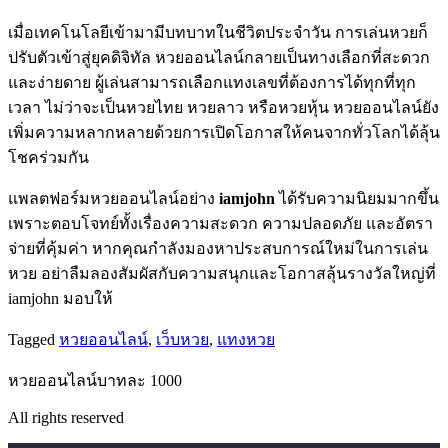
เมื่อเทคโนโลยีเข้ามามีบทบาทในชีวิตประจำวัน การเล่นหวยก็
ปรับตัวเข้าสู่ยุคดิจิทัล หวยออนไลน์กลายเป็นทางเลือกที่สะดวก
และง่ายดาย ผู้เล่นสามารถเลือกแทงเลขที่ต้องการได้ทุกที่ทุก
เวลา ไม่ว่าจะเป็นหวยไทย หวยลาว หรือหวยหุ้น หวยออนไลน์ยัง
เพิ่มความหลากหลายด้วยการเปิดโอกาสให้คนจากทั่วโลกได้ลุ้น
โชคร่วมกัน
แพลตฟอร์มหวยออนไลน์อย่าง
iamjohn
ได้รับความนิยมมากขึ้น
เพราะตอบโจทย์ทั้งเรื่องความสะดวก ความปลอดภัย และอัตรา
จ่ายที่คุ้มค่า หากคุณกำลังมองหาประสบการณ์ใหม่ในการเล่น
หวย อย่าลืมลองสัมผัสกับความสนุกและโอกาสลุ้นรางวัลใหญ่ที่
iamjohn มอบให้
Tagged
หวยออนไลน์
,
เว็บหวย
,
แทงหวย
หวยออนไลน์บาทละ 1000
All rights reserved