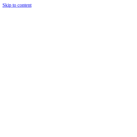
Skip to content