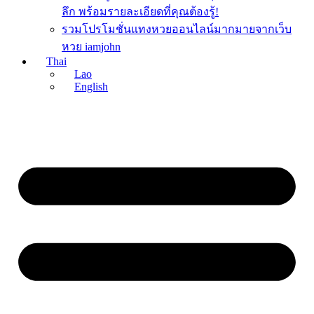
ลึก พร้อมรายละเอียดที่คุณต้องรู้!
รวมโปรโมชั่นแทงหวยออนไลน์มากมายจากเว็บ
หวย iamjohn
Thai
Lao
English