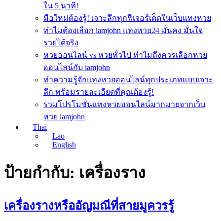
ใน 5 นาที!
มือใหม่ต้องรู้! เจาะลึกทุกฟีเจอร์เด็ดในเว็บแทงหวย
ทำไมต้องเลือก iamjohn แทงหวย24 มั่นคง มั่นใจ
รวยได้จริง
หวยออนไลน์ vs หวยทั่วไป ทำไมถึงควรเลือกหวย
ออนไลน์กับ iamjohn
ทำความรู้จักแทงหวยออนไลน์ทุกประเภทแบบเจาะ
ลึก พร้อมรายละเอียดที่คุณต้องรู้!
รวมโปรโมชั่นแทงหวยออนไลน์มากมายจากเว็บ
หวย iamjohn
Thai
Lao
English
ป้ายกำกับ:
เครื่องราง
เครื่องรางหรืออัญมณีที่สายมูควรรู้