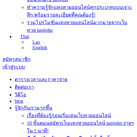
ทำความรู้จักแทงหวยออนไลน์ทุกประเภทแบบเจาะ
ลึก พร้อมรายละเอียดที่คุณต้องรู้!
รวมโปรโมชั่นแทงหวยออนไลน์มากมายจากเว็บ
หวย iamjohn
Thai
Lao
English
สมัครสมาชิก
เข้าสู่ระบบ
ตารางเวลาและราคาจ่าย
ติดต่อเรา
วิดิโอ
blog
รู้จักกับเรามากขึ้น
เรื่องที่ต้องรู้ก่อนเริ่มเล่นเว็บหวยออนไลน์
10 ขั้นตอนสมัครเว็บแทงหวยออนไลน์ iamjohn ง่ายๆ
ใน 5 นาที!