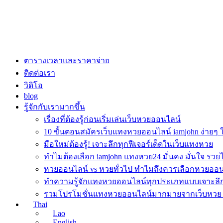
ตารางเวลาและราคาจ่าย
ติดต่อเรา
วิดิโอ
blog
รู้จักกับเรามากขึ้น
เรื่องที่ต้องรู้ก่อนเริ่มเล่นเว็บหวยออนไลน์
10 ขั้นตอนสมัครเว็บแทงหวยออนไลน์ iamjohn ง่ายๆ ใ
มือใหม่ต้องรู้! เจาะลึกทุกฟีเจอร์เด็ดในเว็บแทงหวย
ทำไมต้องเลือก iamjohn แทงหวย24 มั่นคง มั่นใจ รวยไ
หวยออนไลน์ vs หวยทั่วไป ทำไมถึงควรเลือกหวยออนไ
ทำความรู้จักแทงหวยออนไลน์ทุกประเภทแบบเจาะลึก พ
รวมโปรโมชั่นแทงหวยออนไลน์มากมายจากเว็บหวย 
Thai
Lao
English