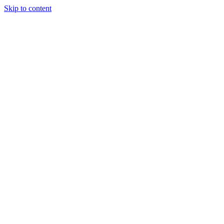
Skip to content