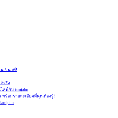
น 5 นาที!
ด้จริง
ลน์กับ iamjohn
ร้อมรายละเอียดที่คุณต้องรู้!
iamjohn