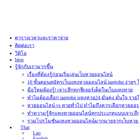
ตารางเวลาและราคาจ่าย
ติดต่อเรา
วิดิโอ
blog
รู้จักกับเรามากขึ้น
เรื่องที่ต้องรู้ก่อนเริ่มเล่นเว็บหวยออนไลน์
10 ขั้นตอนสมัครเว็บแทงหวยออนไลน์ iamjohn ง่ายๆ ใ
มือใหม่ต้องรู้! เจาะลึกทุกฟีเจอร์เด็ดในเว็บแทงหวย
ทำไมต้องเลือก iamjohn แทงหวย24 มั่นคง มั่นใจ รวยไ
หวยออนไลน์ vs หวยทั่วไป ทำไมถึงควรเลือกหวยออนไ
ทำความรู้จักแทงหวยออนไลน์ทุกประเภทแบบเจาะลึก พ
รวมโปรโมชั่นแทงหวยออนไลน์มากมายจากเว็บหวย 
Thai
Lao
English