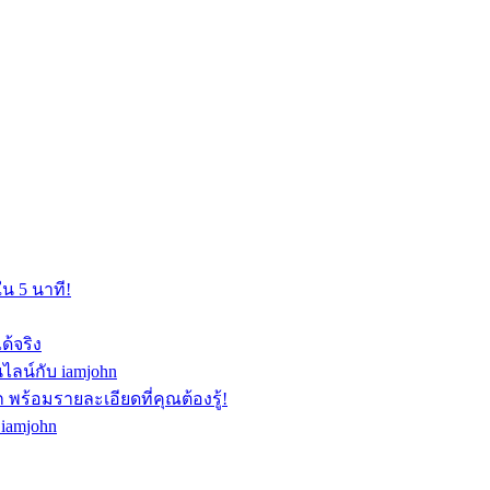
น 5 นาที!
ด้จริง
ลน์กับ iamjohn
ร้อมรายละเอียดที่คุณต้องรู้!
iamjohn