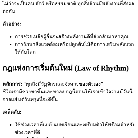
ไม่ว่าจะเป็นคน สัตว์ หรือธรรมชาติ ทุกสิ่งล้วนมีพลังงานที่ส่งผล
ต่อกัน
ตัวอย่าง:
การช่วยเหลือผู้อื่นจะสร้างพลังงานดีที่ส่งกลับมาหาคุณ
การรักษาสิ่งแวดล้อมหรือปลูกต้นไม้คือการเสริมพลังบวก
ให้กับโลก
กฎแห่งการเริ่มต้นใหม่ (Law of Rhythm)
หลักการ:
“ทุกสิ่งมีวัฏจักรและจังหวะของตัวเอง”
ชีวิตเรามีช่วงขาขึ้นและขาลง กฎนี้สอนให้เราเข้าใจว่าแม้วันนี้
อาจแย่ แต่วันพรุ่งนี้จะดีขึ้น
เคล็ดลับ:
ใช้ช่วงเวลาที่แย่เป็นบทเรียนและเตรียมตัวให้พร้อมสำหรับ
ช่วงเวลาที่ดี