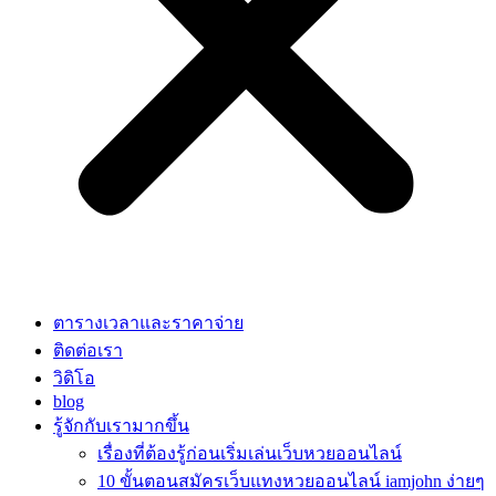
ตารางเวลาและราคาจ่าย
ติดต่อเรา
วิดิโอ
blog
รู้จักกับเรามากขึ้น
เรื่องที่ต้องรู้ก่อนเริ่มเล่นเว็บหวยออนไลน์
10 ขั้นตอนสมัครเว็บแทงหวยออนไลน์ iamjohn ง่ายๆ