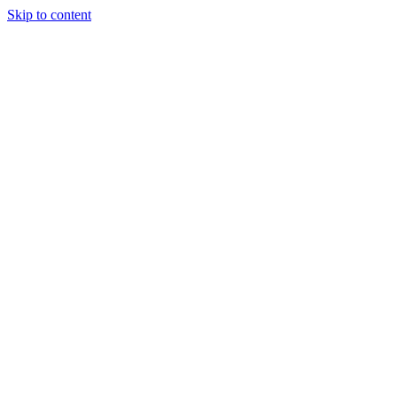
Skip to content