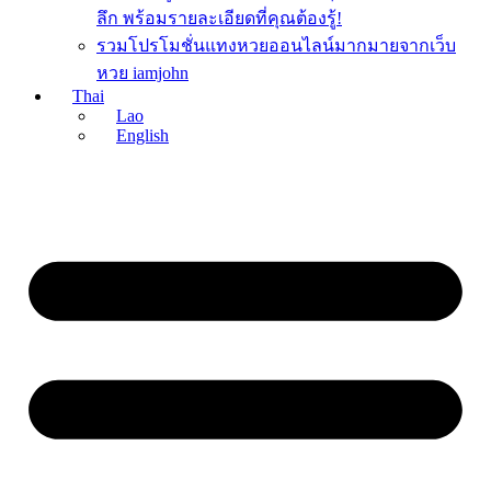
ลึก พร้อมรายละเอียดที่คุณต้องรู้!
รวมโปรโมชั่นแทงหวยออนไลน์มากมายจากเว็บ
หวย iamjohn
Thai
Lao
English