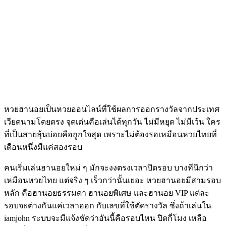
หวยฮานอยเป็นหวยออนไลน์ที่ใช้ผลการออกรางวัลจากประเทศ
เวียดนามโดยตรง จุดเด่นคือเล่นได้ทุกวัน ไม่มีหยุด ไม่มีเว้น ใคร
ที่เป็นสายลุ้นบ่อยคือถูกใจสุด เพราะไม่ต้องรอเหมือนหวยไทยที่
เดือนหนึ่งมีแค่สองรอบ
คนเริ่มเล่นฮานอยใหม่ ๆ มักจะงงตรงเวลาปิดรอบ บางทีนึกว่า
เหมือนหวยไทย แต่จริง ๆ เร็วกว่านั้นเยอะ หวยฮานอยมีสามรอบ
หลัก คือฮานอยธรรมดา ฮานอยพิเศษ และฮานอย VIP แต่ละ
รอบจะต่างกันแค่เวลาออก กับเลขที่ใช้ตัดรางวัล ซึ่งถ้าเล่นใน
iamjohn ระบบจะมีแจ้งชัดว่าอันนี้คือรอบไหน ปิดกี่โมง เหลือ