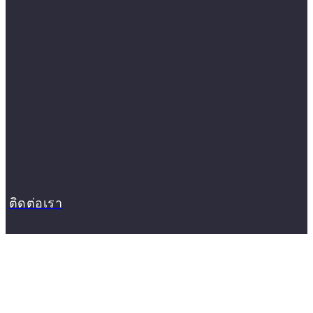
ติดต่อเรา