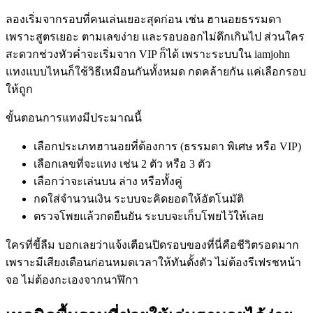
ลองเริ่มจากรอบที่คนเล่นเยอะสุดก่อน เช่น ฮานอยธรรมดา
เพราะสูตรเยอะ ตามเลขง่าย และรอบออกไม่ดึกเกินไป ส่วนใคร
สะดวกช่วงหัวค่ำจะเริ่มจาก VIP ก็ได้ เพราะระบบใน iamjohn
แทงแบบไหนก็ใช้วิธีเหมือนกันทั้งหมด กดคล้ายกัน แค่เลือกรอบ
ให้ถูก
ขั้นตอนการแทงมีประมาณนี้
เลือกประเภทฮานอยที่ต้องการ (ธรรมดา พิเศษ หรือ VIP)
เลือกเลขที่จะแทง เช่น 2 ตัว หรือ 3 ตัว
เลือกว่าจะเล่นบน ล่าง หรือทั้งคู่
กดใส่จำนวนเงิน ระบบจะคิดยอดให้อัตโนมัติ
ตรวจโพยแล้วกดยืนยัน ระบบจะเก็บโพยไว้ให้เลย
ใครที่ขี้ลืม บอกเลยว่าแจ้งเตือนปิดรอบของที่นี่คือชีวิตรอดมาก
เพราะมีเสียงเตือนก่อนหมดเวลาให้ทันตั้งตัว ไม่ต้องรีเฟรชหน้า
จอ ไม่ต้องกะเองจากนาฬิกา