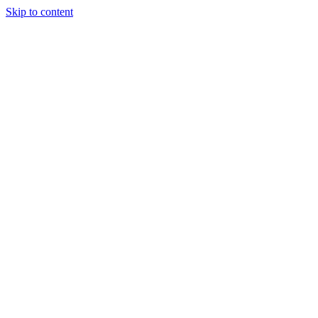
Skip to content