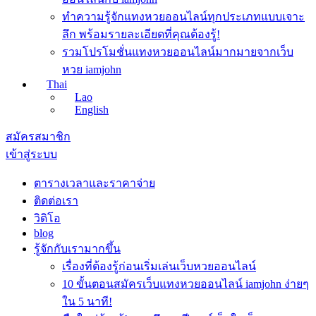
ทำความรู้จักแทงหวยออนไลน์ทุกประเภทแบบเจาะ
ลึก พร้อมรายละเอียดที่คุณต้องรู้!
รวมโปรโมชั่นแทงหวยออนไลน์มากมายจากเว็บ
หวย iamjohn
Thai
Lao
English
สมัครสมาชิก
เข้าสู่ระบบ
ตารางเวลาและราคาจ่าย
ติดต่อเรา
วิดิโอ
blog
รู้จักกับเรามากขึ้น
เรื่องที่ต้องรู้ก่อนเริ่มเล่นเว็บหวยออนไลน์
10 ขั้นตอนสมัครเว็บแทงหวยออนไลน์ iamjohn ง่ายๆ
ใน 5 นาที!