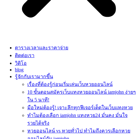
ตารางเวลาและราคาจ่าย
ติดต่อเรา
วิดิโอ
blog
รู้จักกับเรามากขึ้น
เรื่องที่ต้องรู้ก่อนเริ่มเล่นเว็บหวยออนไลน์
10 ขั้นตอนสมัครเว็บแทงหวยออนไลน์ iamjohn ง่ายๆ
ใน 5 นาที!
มือใหม่ต้องรู้! เจาะลึกทุกฟีเจอร์เด็ดในเว็บแทงหวย
ทำไมต้องเลือก iamjohn แทงหวย24 มั่นคง มั่นใจ
รวยได้จริง
หวยออนไลน์ vs หวยทั่วไป ทำไมถึงควรเลือกหวย
ออนไลน์กับ iamjohn