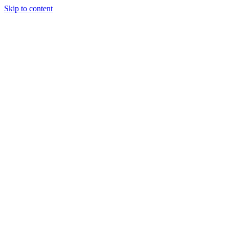
Skip to content