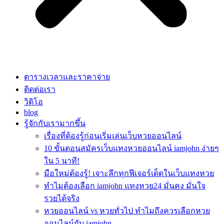
ตารางเวลาและราคาจ่าย
ติดต่อเรา
วิดิโอ
blog
รู้จักกับเรามากขึ้น
เรื่องที่ต้องรู้ก่อนเริ่มเล่นเว็บหวยออนไลน์
10 ขั้นตอนสมัครเว็บแทงหวยออนไลน์ iamjohn ง่ายๆ
ใน 5 นาที!
มือใหม่ต้องรู้! เจาะลึกทุกฟีเจอร์เด็ดในเว็บแทงหวย
ทำไมต้องเลือก iamjohn แทงหวย24 มั่นคง มั่นใจ
รวยได้จริง
หวยออนไลน์ vs หวยทั่วไป ทำไมถึงควรเลือกหวย
ออนไลน์กับ iamjohn