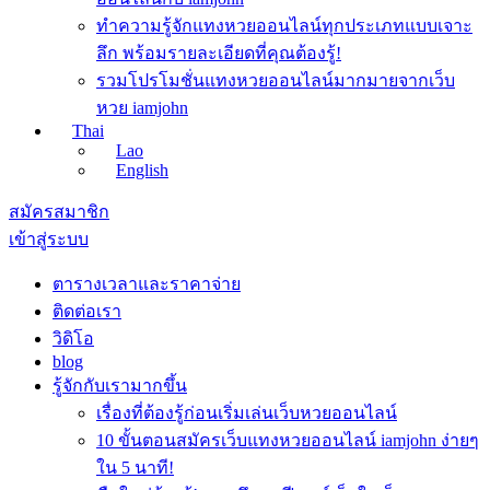
ทำความรู้จักแทงหวยออนไลน์ทุกประเภทแบบเจาะ
ลึก พร้อมรายละเอียดที่คุณต้องรู้!
รวมโปรโมชั่นแทงหวยออนไลน์มากมายจากเว็บ
หวย iamjohn
Thai
Lao
English
สมัครสมาชิก
เข้าสู่ระบบ
ตารางเวลาและราคาจ่าย
ติดต่อเรา
วิดิโอ
blog
รู้จักกับเรามากขึ้น
เรื่องที่ต้องรู้ก่อนเริ่มเล่นเว็บหวยออนไลน์
10 ขั้นตอนสมัครเว็บแทงหวยออนไลน์ iamjohn ง่ายๆ
ใน 5 นาที!