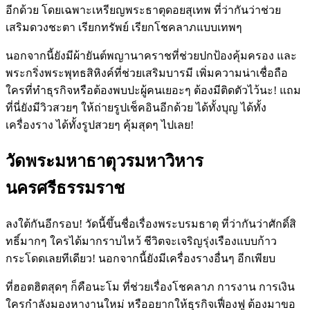
อีกด้วย โดยเฉพาะเหรียญพระธาตุดอยสุเทพ ที่ว่ากันว่าช่วย
เสริมดวงชะตา เรียกทรัพย์ เรียกโชคลาภแบบเทพๆ
นอกจากนี้ยังมีผ้ายันต์พญานาคราชที่ช่วยปกป้องคุ้มครอง และ
พระกริ่งพระพุทธสิหิงค์ที่ช่วยเสริมบารมี เพิ่มความน่าเชื่อถือ
ใครที่ทำธุรกิจหรือต้องพบปะผู้คนเยอะๆ ต้องมีติดตัวไว้นะ! แถม
ที่นี่ยังมีวิวสวยๆ ให้ถ่ายรูปเช็คอินอีกด้วย ได้ทั้งบุญ ได้ทั้ง
เครื่องราง ได้ทั้งรูปสวยๆ คุ้มสุดๆ ไปเลย!
วัดพระมหาธาตุวรมหาวิหาร
นครศรีธรรมราช
ลงใต้กันอีกรอบ! วัดนี้ขึ้นชื่อเรื่องพระบรมธาตุ ที่ว่ากันว่าศักดิ์สิ
ทธิ์มากๆ ใครได้มากราบไหว้ ชีวิตจะเจริญรุ่งเรืองแบบก้าว
กระโดดเลยทีเดียว! นอกจากนี้ยังมีเครื่องรางอื่นๆ อีกเพียบ
ที่ฮอตฮิตสุดๆ ก็คือนะโม ที่ช่วยเรื่องโชคลาภ การงาน การเงิน
ใครกำลังมองหางานใหม่ หรืออยากให้ธุรกิจเฟื่องฟู ต้องมาขอ