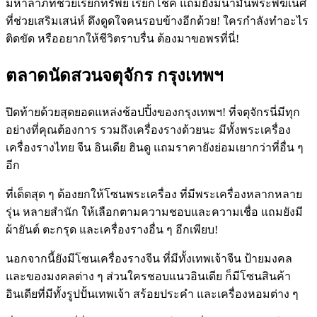
มหาลาภที่ช่วยเรียกทรัพย์ เรียกโชค แถมยังมีน้ำมันพระพิฆเนศ
ที่ช่วยเสริมเสน่ห์ ดึงดูดใจคนรอบข้างอีกด้วย! ใครกำลังทำอะไร
ติดขัด หรืออยากให้ชีวิตราบรื่น ต้องมาขอพรที่นี่!
ตลาดนัดสวนจตุจักร กรุงเทพฯ
ปิดท้ายด้วยสุดยอดแหล่งช้อปปิ้งของกรุงเทพฯ! ที่จตุจักรนี่มีทุก
อย่างที่คุณต้องการ รวมถึงเครื่องรางด้วยนะ มีทั้งพระเครื่อง
เครื่องรางไทย จีน อินเดีย ฮินดู แถมราคายังย่อมเยากว่าที่อื่น ๆ
อีก
ที่เด็ดสุด ๆ ต้องยกให้โซนพระเครื่อง ที่มีพระเครื่องหลากหลาย
รุ่น หลายสำนัก ให้เลือกตามความชอบและความเชื่อ แถมยังมี
ผ้ายันต์ ตะกรุด และเครื่องรางอื่น ๆ อีกเพียบ!
นอกจากนี้ยังมีโซนเครื่องรางจีน ที่มีทั้งเทพเจ้าจีน ป้ายมงคล
และของมงคลต่าง ๆ ส่วนใครชอบแนวอินเดีย ก็มีโซนสินค้า
อินเดียที่มีทั้งรูปปั้นเทพเจ้า สร้อยประคำ และเครื่องหอมต่าง ๆ