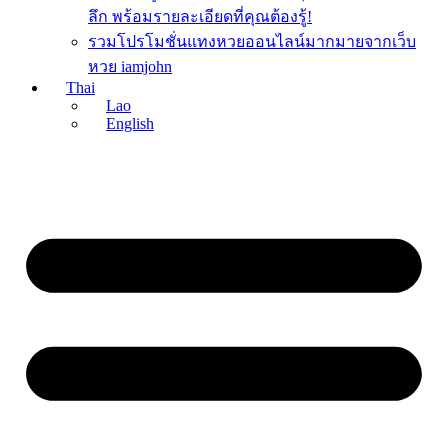
ลึก พร้อมรายละเอียดที่คุณต้องรู้!
รวมโปรโมชั่นแทงหวยออนไลน์มากมายจากเว็บ
หวย iamjohn
Thai
Lao
English