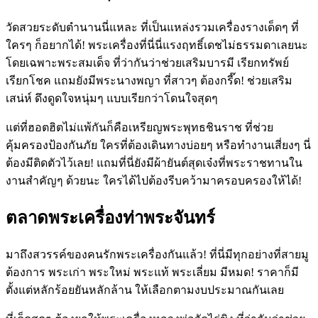
วัดสวยระดับตำนานนี่แหละ ที่เป็นแหล่งรวมเครื่องรางเด็ดๆ ที่
ใครๆ ก็อยากได้! พระเครื่องที่นี่นี่แรงฤทธิ์เดชไม่ธรรมดาเลยนะ
โดยเฉพาะพระสมเด็จ ที่ว่ากันว่าช่วยเสริมบารมี เรียกทรัพย์
เรียกโชค แถมยังมีพระนางพญา ที่สาวๆ ต้องกรี๊ด! ช่วยเสริม
เสน่ห์ ดึงดูดใจหนุ่มๆ แบบเรียกว่าโดนใจสุดๆ
แต่ที่ฮอตฮิตไม่แพ้กันก็คือเหรียญพระพุทธชินราช ที่ช่วย
คุ้มครองป้องกันภัย ใครที่ต้องเดินทางบ่อยๆ หรือทำงานเสี่ยงๆ นี่
ต้องมีติดตัวไว้เลย! แถมที่นี่ยังมีผ้ายันต์สุดเจ๋งที่พระราชทานใน
งานสำคัญๆ ด้วยนะ ใครได้ไปต้องรีบคว้ามาครอบครองให้ได้!
ตลาดพระเครื่องท่าพระจันทร์
มาถึงสวรรค์ของคนรักพระเครื่องกันแล้ว! ที่นี่มีทุกอย่างที่สายมู
ต้องการ พระเก่า พระใหม่ พระแท้ พระเลี่ยม มีหมด! ราคาก็มี
ตั้งแต่หลักร้อยยันหลักล้าน ให้เลือกตามงบประมาณกันเลย