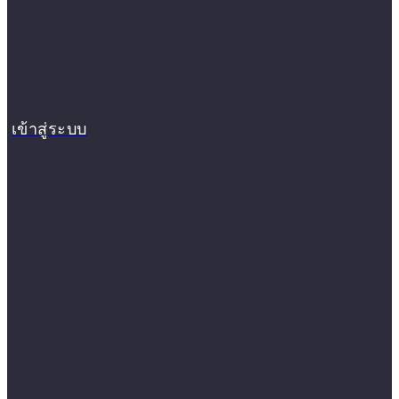
เข้าสู่ระบบ