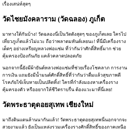
เรื่องเสน่ห์สุดๆ
วัดไชยมังคลาราม (วัดฉลอง) ภูเก็ต
มาทางใต้กันบ้าง! วัดฉลองนี่เป็นวัดดังสุดๆ ของภูเก็ตเลย ใครไป
เที่ยวภูเก็ตแล้วไม่แวะ ถือว่าพลาดมหันต์เลยนะ! ที่นี่มีเครื่องราง
เด็ดๆ อย่างเหรียญหลวงพ่อแช่ม ที่ว่ากันว่าศักดิ์สิทธิ์มาก ช่วย
คุ้มครองป้องกันภัย แคล้วคลาดปลอดภัย
นอกจากนี้ยังมีผ้ายันต์หลวงพ่อแช่มที่ช่วยเรื่องโชคลาภ การงาน
การเงิน แถมยังมีน้ำมนต์ศักดิ์สิทธิ์ที่ว่ากันว่าดื่มแล้วสุขภาพดี
โรคภัยไข้เจ็บหายเป็นปลิดทิ้ง! ใครที่กำลังมองหาเครื่องราง
คุ้มครองตัว หรืออยากให้ชีวิตราบรื่น ต้องแวะมาที่นี่เลย!
วัดพระธาตุดอยสุเทพ เชียงใหม่
มาถึงดินแดนล้านนากันแล้ว! วัดพระธาตุดอยสุเทพนี่นอกจากจะ
สวยงามแล้ว ยังเป็นแหล่งรวมเครื่องรางศักดิ์สิทธิ์ของภาคเหนือ