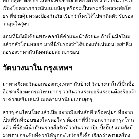
ที่เด็ดสุดๆ ต้องยกให้พระเครื่องหลวงพ่อวัดไร่ขิง ที่ว่ากันว่าช่วย
เรื่องโชคลาภการเงินแบบปังๆ หรือจะเป็นพระกริ่งหลวงพ่อโส
ธร ที่ช่วยคุ้มครองป้องกันภัย เรียกว่าใครได้ไปพกติดตัว รับรอง
ว่าอุ่นใจสุดๆ
แถมที่นี่ยังมีเซียนพระคอยให้คำแนะนำด้วยนะ ถ้าเป็นมือใหม่
แล้วกลัวโดนหลอก มาที่นี่รับรองว่าได้ของแท้แน่นอน! อย่าลืม
ต่อรองราคากันนิดหน่อยล่ะ เขาชอบ!
วัดบางนาใน กรุงเทพฯ
มาทางฝั่งตะวันออกของกรุงเทพฯ กันบ้าง! วัดบางนาในนี่ขึ้นชื่อ
ลือชาเรื่องตะกรุดโทนมากๆ ว่ากันว่าแรงเบอร์แรงจนต้องร้องว้า
ว! ช่วยเสริมเสน่ห์ เมตตามหานิยมแบบสุดๆ
สาวๆ คนไหนโสดแล้วเบื่อ อยากมีแฟนสักที หรือหนุ่มๆ ที่อยาก
เป็นที่รักที่ชอบของใครต่อใคร ต้องมาที่นี่! นอกจากตะกรุดโทน
แล้ว ที่นี่ยังมีน้ำมันพรายสื่อรักที่ว่ากันว่าทาปุ๊บ ปิ๊งปั๊บ! แถมยังมี
ผงพรายกระซิบที่ช่วยให้พูดอะไรใครก็เชื่อ เรียกว่าครบเครื่อง