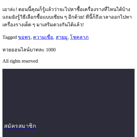
เอาล่ะ! ตอนนี้คุณก็รู้แล้วว่าจะไปหาซื้อเครื่องรางที่ไหนได้บ้าง
แถมยังรู้วิธีเลือกซื้อแบบเซียน ๆ อีกด้วย! ทีนี้ก็ถึงเวลาออกไปหา
เครื่องรางเด็ด ๆ มาเสริมดวงกันได้แล้ว!
Tagged
ขอพร
,
ความเชื่อ
,
สายมู
,
โชคลาภ
หวยออนไลน์บาทละ 1000
All rights reserved
สมัครสมาชิก