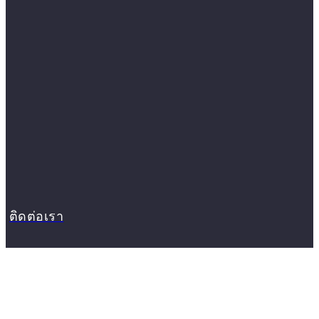
ติดต่อเรา