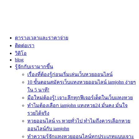
ตารางเวลาและราคาจ่าย
ติดต่อเรา
วิดิโอ
blog
รู้จักกับเรามากขึ้น
เรื่องที่ต้องรู้ก่อนเริ่มเล่นเว็บหวยออนไลน์
10 ขั้นตอนสมัครเว็บแทงหวยออนไลน์ iamjohn ง่ายๆ
ใน 5 นาที!
มือใหม่ต้องรู้! เจาะลึกทุกฟีเจอร์เด็ดในเว็บแทงหวย
ทำไมต้องเลือก iamjohn แทงหวย24 มั่นคง มั่นใจ
รวยได้จริง
หวยออนไลน์ vs หวยทั่วไป ทำไมถึงควรเลือกหวย
ออนไลน์กับ iamjohn
ทำความรู้จักแทงหวยออนไลน์ทุกประเภทแบบเจาะ