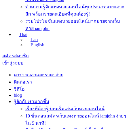
ทำความรู้จักแทงหวยออนไลน์ทุกประเภทแบบเจาะ
ลึก พร้อมรายละเอียดที่คุณต้องรู้!
รวมโปรโมชั่นแทงหวยออนไลน์มากมายจากเว็บ
หวย iamjohn
Thai
Lao
English
สมัครสมาชิก
เข้าสู่ระบบ
ตารางเวลาและราคาจ่าย
ติดต่อเรา
วิดิโอ
blog
รู้จักกับเรามากขึ้น
เรื่องที่ต้องรู้ก่อนเริ่มเล่นเว็บหวยออนไลน์
10 ขั้นตอนสมัครเว็บแทงหวยออนไลน์ iamjohn ง่ายๆ
ใน 5 นาที!