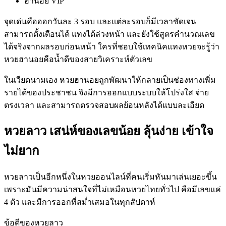
ฮานอย VIP
จุดเด่นคือออกวันละ 3 รอบ และแต่ละรอบก็มีเวลาชัดเจน
สามารถตั้งเตือนได้ แทงได้ล่วงหน้า และยังใช้สูตรคำนวณเลข
ได้จริงจากผลรอบก่อนหน้า ใครที่ชอบใช้เทคนิคแทงหวยจะรู้ว่า
หวยฮานอยคือน้ำดีของสายวิเคราะห์ตัวเลข
ในเวียดนามเอง หวยฮานอยถูกพัฒนาให้กลายเป็นช่องทางเพิ่ม
รายได้ของประชาชน จึงมีการออกแบบระบบให้โปร่งใส จ่าย
ตรงเวลา และสามารถตรวจสอบผลย้อนหลังได้แบบละเอียด
หวยลาว เสน่ห์ของเลขน้อย ลุ้นง่าย เข้าใจ
ไม่ยาก
หวยลาวเป็นอีกหนึ่งในหวยออนไลน์ที่คนเริ่มหันมาเล่นเยอะขึ้น
เพราะมันมีความน่าสนใจที่ไม่เหมือนหวยไทยทั่วไป คือมีเลขแค่
4 ตัว และมีการออกที่สม่ำเสมอในทุกสัปดาห์
ข้อดีของหวยลาว