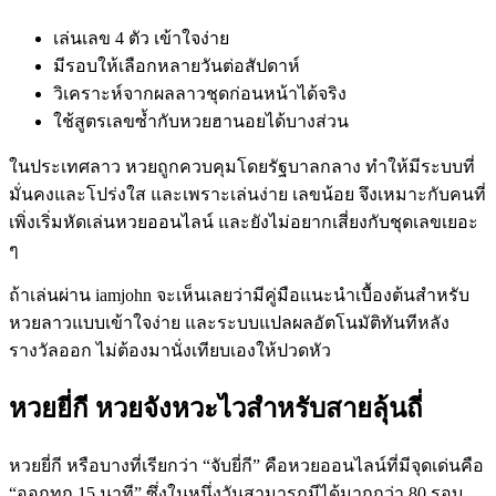
เล่นเลข 4 ตัว เข้าใจง่าย
มีรอบให้เลือกหลายวันต่อสัปดาห์
วิเคราะห์จากผลลาวชุดก่อนหน้าได้จริง
ใช้สูตรเลขซ้ำกับหวยฮานอยได้บางส่วน
ในประเทศลาว หวยถูกควบคุมโดยรัฐบาลกลาง ทำให้มีระบบที่
มั่นคงและโปร่งใส และเพราะเล่นง่าย เลขน้อย จึงเหมาะกับคนที่
เพิ่งเริ่มหัดเล่นหวยออนไลน์ และยังไม่อยากเสี่ยงกับชุดเลขเยอะ
ๆ
ถ้าเล่นผ่าน iamjohn จะเห็นเลยว่ามีคู่มือแนะนำเบื้องต้นสำหรับ
หวยลาวแบบเข้าใจง่าย และระบบแปลผลอัตโนมัติทันทีหลัง
รางวัลออก ไม่ต้องมานั่งเทียบเองให้ปวดหัว
หวยยี่กี หวยจังหวะไวสำหรับสายลุ้นถี่
หวยยี่กี หรือบางที่เรียกว่า “จับยี่กี” คือหวยออนไลน์ที่มีจุดเด่นคือ
“ออกทุก 15 นาที” ซึ่งในหนึ่งวันสามารถมีได้มากกว่า 80 รอบ