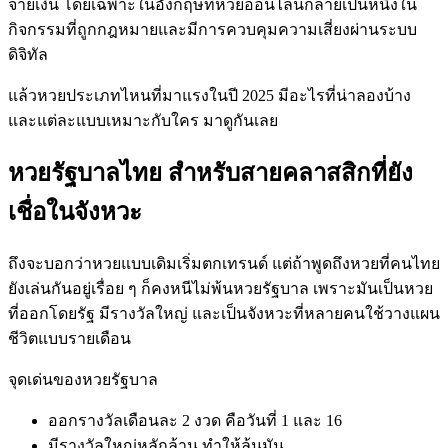
จ่ายเงิน โดยเฉพาะในอังกฤษที่หวยออนไลน์กลายเป็นหนึ่งใน
กิจกรรมที่ถูกกฎหมายและมีการควบคุมความเสี่ยงผ่านระบบ
ดิจิทัล
แล้วหวยประเภทไหนที่มาแรงในปี 2025 มีอะไรที่น่าลองบ้าง
และแต่ละแบบเหมาะกับใคร มาดูกันเลย
หวยรัฐบาลไทย สำหรับสายคลาสสิกที่ยัง
เชื่อในจังหวะ
ถึงจะบอกว่าหวยแบบเดิมเริ่มตกเทรนด์ แต่ถ้าพูดถึงหวยที่คนไทย
ยังเล่นกันอยู่เรื่อย ๆ ก็คงหนีไม่พ้นหวยรัฐบาล เพราะมันเป็นหวย
ที่ออกโดยรัฐ มีรางวัลใหญ่ และเป็นจังหวะที่หลายคนใช้วางแผน
ชีวิตแบบรายเดือน
จุดเด่นของหวยรัฐบาล
ออกรางวัลเดือนละ 2 งวด คือวันที่ 1 และ 16
มีรางวัลใหญ่หลักล้าน ทำให้ลุ้นมัน