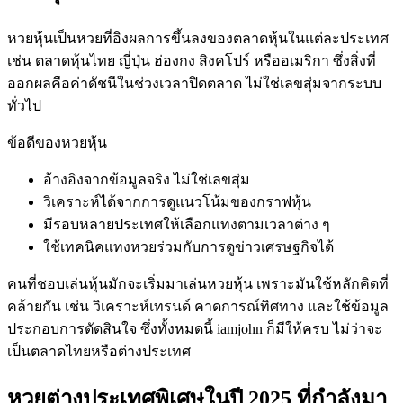
หวยหุ้นเป็นหวยที่อิงผลการขึ้นลงของตลาดหุ้นในแต่ละประเทศ
เช่น ตลาดหุ้นไทย ญี่ปุ่น ฮ่องกง สิงคโปร์ หรืออเมริกา ซึ่งสิ่งที่
ออกผลคือค่าดัชนีในช่วงเวลาปิดตลาด ไม่ใช่เลขสุ่มจากระบบ
ทั่วไป
ข้อดีของหวยหุ้น
อ้างอิงจากข้อมูลจริง ไม่ใช่เลขสุ่ม
วิเคราะห์ได้จากการดูแนวโน้มของกราฟหุ้น
มีรอบหลายประเทศให้เลือกแทงตามเวลาต่าง ๆ
ใช้เทคนิคแทงหวยร่วมกับการดูข่าวเศรษฐกิจได้
คนที่ชอบเล่นหุ้นมักจะเริ่มมาเล่นหวยหุ้น เพราะมันใช้หลักคิดที่
คล้ายกัน เช่น วิเคราะห์เทรนด์ คาดการณ์ทิศทาง และใช้ข้อมูล
ประกอบการตัดสินใจ ซึ่งทั้งหมดนี้ iamjohn ก็มีให้ครบ ไม่ว่าจะ
เป็นตลาดไทยหรือต่างประเทศ
หวยต่างประเทศพิเศษในปี 2025 ที่กำลังมา