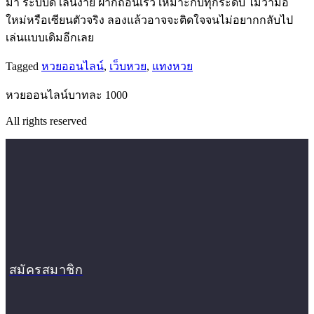
มา ระบบดี เล่นง่าย ฝากถอนเร็ว เหมาะกับทุกระดับ ไม่ว่ามือ
ใหม่หรือเซียนตัวจริง ลองแล้วอาจจะติดใจจนไม่อยากกลับไป
เล่นแบบเดิมอีกเลย
Tagged
หวยออนไลน์
,
เว็บหวย
,
แทงหวย
หวยออนไลน์บาทละ 1000
All rights reserved
สมัครสมาชิก