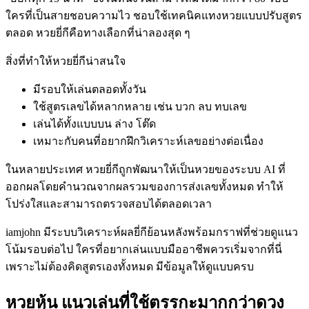
ใครที่เป็นสายชอบความไว ชอบใช้เทคนิคแทงหวยแบบปรับสูตร
ตลอด หวยยี่กีคือทางเลือกที่น่าลองสุด ๆ
สิ่งที่ทำให้หวยยี่กีน่าสนใจ
มีรอบให้เล่นตลอดทั้งวัน
ใช้สูตรเลขได้หลากหลาย เช่น บวก ลบ ทบเลข
เล่นได้ทั้งแบบบน ล่าง โต๊ด
เหมาะกับคนที่อยากฝึกวิเคราะห์เลขอย่างต่อเนื่อง
ในหลายประเทศ หวยยี่กีถูกพัฒนาให้เป็นหวยของระบบ AI ที่
ออกผลโดยคำนวณจากผลรวมของการส่งเลขทั้งหมด ทำให้
โปร่งใสและสามารถตรวจสอบได้ตลอดเวลา
iamjohn มีระบบวิเคราะห์ผลยี่กีย้อนหลังพร้อมกราฟที่ช่วยดูแนว
โน้มรอบต่อไป ใครที่อยากเล่นแบบมืออาชีพควรเริ่มจากที่นี่
เพราะไม่ต้องคิดสูตรเองทั้งหมด มีข้อมูลให้ดูแบบครบ
หวยหุ้น แนวเล่นที่ใช้ตรรกะมากกว่าดวง