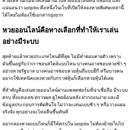
หวยเหล่านี้เริ่มมีให้เล่นผ่านเว็บหวยออนไลน์ที่น่าเชื่อถือ และ
แน่นอนว่า iamjohn คือหนึ่งในเว็บที่เปิดให้ลองหวยพิเศษเหล่านี้
ได้โดยไม่ต้องใช้เอกสารยุ่งยาก
หวยออนไลน์คือทางเลือกที่ทำให้เราเล่น
อย่างมีระบบ
สุดท้ายแล้วหวยประเภทไหนดีที่สุด ไม่มีคำตอบตายตัว เพราะ
มันขึ้นอยู่กับว่าเราชอบสไตล์แบบไหน บางคนอาจชอบหวยช้า ๆ
อย่างหวยรัฐบาล บางคนอาจชอบหวยลุ้นถี่แบบยี่กี หรือบางคน
อยากใช้เทคนิคแทงหวยกับกราฟหุ้นก็เลือกหวยหุ้นได้เลย
ที่สำคัญคือเล่นหวยออนไลน์ผ่านแพลตฟอร์มที่น่าเชื่อถือ มีระบบ
ครบ ทั้งแทงเลข ตรวจผล ดูโพยย้อนหลัง ฝากถอนง่าย และมี
ข้อมูลประกอบการตัดสินใจ ไม่ว่าจะเล่นแบบชิว ๆ หรือวางแผน
จริงจัง ทุกอย่างจะไหลลื่นขึ้นทันที
อยากลองหวยแบบไหนก็มีให้ครบใน iamjohn ไม่ต้องย้ายเว็บไป