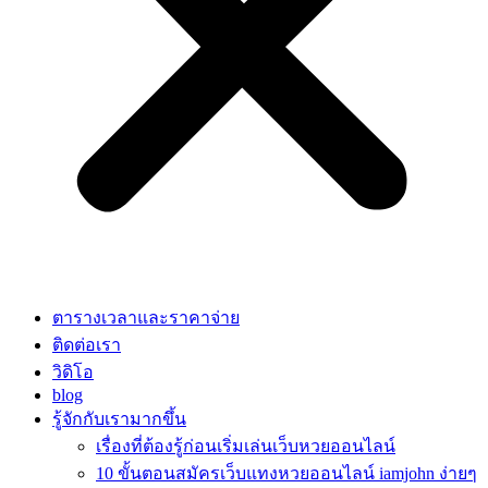
ตารางเวลาและราคาจ่าย
ติดต่อเรา
วิดิโอ
blog
รู้จักกับเรามากขึ้น
เรื่องที่ต้องรู้ก่อนเริ่มเล่นเว็บหวยออนไลน์
10 ขั้นตอนสมัครเว็บแทงหวยออนไลน์ iamjohn ง่ายๆ