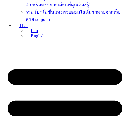
ลึก พร้อมรายละเอียดที่คุณต้องรู้!
รวมโปรโมชั่นแทงหวยออนไลน์มากมายจากเว็บ
หวย iamjohn
Thai
Lao
English