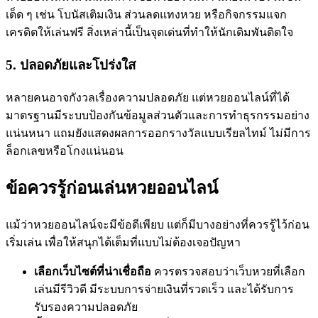
เด็ด ๆ เช่น โบนัสเติมเงิน ส่วนลดแทงหวย หรือกิจกรรมแจก
เครดิตให้เล่นฟรี สิ่งเหล่านี้เป็นจุดเด่นที่ทำให้นักเดิมพันติดใจ
5. ปลอดภัยและโปร่งใส
หลายคนอาจกังวลเรื่องความปลอดภัย แต่หวยออนไลน์ที่ได้
มาตรฐานมีระบบป้องกันข้อมูลส่วนตัวและการทำธุรกรรมอย่าง
แน่นหนา แถมยังแสดงผลการออกรางวัลแบบเรียลไทม์ ไม่มีการ
ล็อกเลขหรือโกงแน่นอน
ข้อควรรู้ก่อนเล่นหวยออนไลน์
แม้ว่าหวยออนไลน์จะมีข้อดีเพียบ แต่ก็มีบางอย่างที่ควรรู้ไว้ก่อน
เริ่มเล่น เพื่อให้สนุกได้เต็มที่แบบไม่ต้องเจอปัญหา
เลือกเว็บไซต์ที่น่าเชื่อถือ
ควรตรวจสอบว่าเว็บหวยที่เลือก
เล่นมีรีวิวดี มีระบบการจ่ายเงินที่รวดเร็ว และได้รับการ
รับรองความปลอดภัย