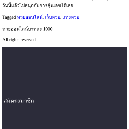
วันนี้แล้วไปสนุกกับการลุ้นเลขได้เลย
Tagged
หวยออนไลน์
,
เว็บหวย
,
แทงหวย
หวยออนไลน์บาทละ 1000
All rights reserved
สมัครสมาชิก