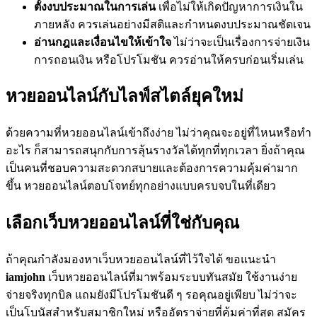
ตั้งงบประมาณในการเล่น
เพื่อไม่ให้เกิดปัญหาการเงินใน
ภายหลัง ควรเล่นอย่างมีสติและกำหนดงบประมาณชัดเจน
อ่านกฎและเงื่อนไขให้เข้าใจ
ไม่ว่าจะเป็นเรื่องการจ่ายเงิน
การถอนเงิน หรือโปรโมชัน ควรอ่านให้ครบก่อนเริ่มเล่น
หวยออนไลน์กับไลฟ์สไตล์ยุคใหม่
ด้วยความที่หวยออนไลน์เข้าถึงง่าย ไม่ว่าคุณจะอยู่ที่ไหนหรือทำ
อะไร ก็สามารถสนุกกับการลุ้นรางวัลได้ทุกที่ทุกเวลา ยิ่งถ้าคุณ
เป็นคนที่ชอบความสะดวกสบายและต้องการความคุ้มค่ามาก
ขึ้น หวยออนไลน์ตอบโจทย์ทุกอย่างแบบครบจบในที่เดียว
เลือกเว็บหวยออนไลน์ที่ใช่กับคุณ
ถ้าคุณกำลังมองหาเว็บหวยออนไลน์ที่ไว้ใจได้ ขอแนะนำ
iamjohn
เว็บหวยออนไลน์ที่มาพร้อมระบบทันสมัย ใช้งานง่าย
จ่ายจริงทุกบิล แถมยังมีโปรโมชันดี ๆ รอคุณอยู่เพียบ ไม่ว่าจะ
เป็นโบนัสสำหรับสมาชิกใหม่ หรืออัตราจ่ายที่คุ้มค่าที่สุด สมัคร