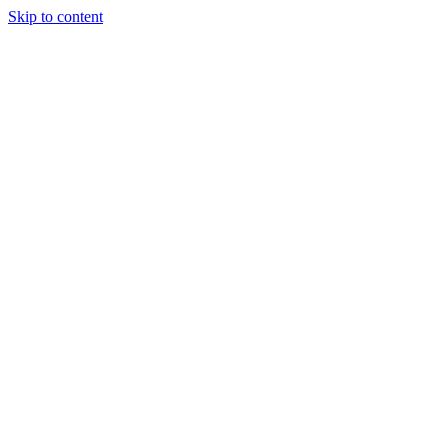
Skip to content