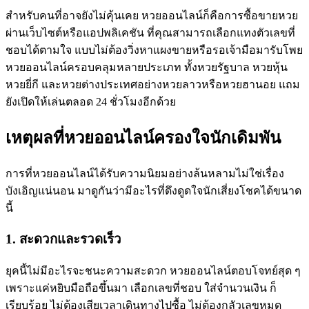
สำหรับคนที่อาจยังไม่คุ้นเคย หวยออนไลน์ก็คือการซื้อขายหวย
ผ่านเว็บไซต์หรือแอปพลิเคชัน ที่คุณสามารถเลือกแทงตัวเลขที่
ชอบได้ตามใจ แบบไม่ต้องวิ่งหาแผงขายหรือรอเจ้ามือมารับโพย
หวยออนไลน์ครอบคลุมหลายประเภท ทั้งหวยรัฐบาล หวยหุ้น
หวยยี่กี และหวยต่างประเทศอย่างหวยลาวหรือหวยฮานอย แถม
ยังเปิดให้เล่นตลอด 24 ชั่วโมงอีกด้วย
เหตุผลที่หวยออนไลน์ครองใจนักเดิมพัน
การที่หวยออนไลน์ได้รับความนิยมอย่างล้นหลามไม่ใช่เรื่อง
บังเอิญแน่นอน มาดูกันว่ามีอะไรที่ดึงดูดใจนักเสี่ยงโชคได้ขนาด
นี้
1. สะดวกและรวดเร็ว
ยุคนี้ไม่มีอะไรจะชนะความสะดวก หวยออนไลน์ตอบโจทย์สุด ๆ
เพราะแค่หยิบมือถือขึ้นมา เลือกเลขที่ชอบ ใส่จำนวนเงิน ก็
เรียบร้อย ไม่ต้องเสียเวลาเดินทางไปซื้อ ไม่ต้องกลัวเลขหมด