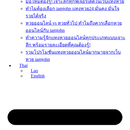
มือใหม่ต้องรู้! เจาะลึกทุกฟีเจอร์เด็ดในเว็บแทงหวย
ทำไมต้องเลือก iamjohn แทงหวย24 มั่นคง มั่นใจ
รวยได้จริง
หวยออนไลน์ vs หวยทั่วไป ทำไมถึงควรเลือกหวย
ออนไลน์กับ iamjohn
ทำความรู้จักแทงหวยออนไลน์ทุกประเภทแบบเจาะ
ลึก พร้อมรายละเอียดที่คุณต้องรู้!
รวมโปรโมชั่นแทงหวยออนไลน์มากมายจากเว็บ
หวย iamjohn
Thai
Lao
English