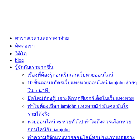
ตารางเวลาและราคาจ่าย
ติดต่อเรา
วิดิโอ
blog
รู้จักกับเรามากขึ้น
เรื่องที่ต้องรู้ก่อนเริ่มเล่นเว็บหวยออนไลน์
10 ขั้นตอนสมัครเว็บแทงหวยออนไลน์ iamjohn ง่ายๆ
ใน 5 นาที!
มือใหม่ต้องรู้! เจาะลึกทุกฟีเจอร์เด็ดในเว็บแทงหวย
ทำไมต้องเลือก iamjohn แทงหวย24 มั่นคง มั่นใจ
รวยได้จริง
หวยออนไลน์ vs หวยทั่วไป ทำไมถึงควรเลือกหวย
ออนไลน์กับ iamjohn
ทำความรู้จักแทงหวยออนไลน์ทุกประเภทแบบเจาะ