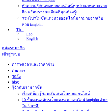
ทำความรู้จักแทงหวยออนไลน์ทุกประเภทแบบเจาะ
ลึก พร้อมรายละเอียดที่คุณต้องรู้!
รวมโปรโมชั่นแทงหวยออนไลน์มากมายจากเว็บ
หวย iamjohn
Thai
Lao
English
สมัครสมาชิก
เข้าสู่ระบบ
ตารางเวลาและราคาจ่าย
ติดต่อเรา
วิดิโอ
blog
รู้จักกับเรามากขึ้น
เรื่องที่ต้องรู้ก่อนเริ่มเล่นเว็บหวยออนไลน์
10 ขั้นตอนสมัครเว็บแทงหวยออนไลน์ iamjohn ง่ายๆ
ใน 5 นาที!