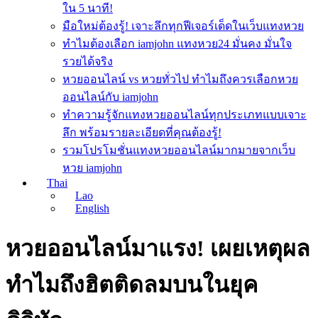
ใน 5 นาที!
มือใหม่ต้องรู้! เจาะลึกทุกฟีเจอร์เด็ดในเว็บแทงหวย
ทำไมต้องเลือก iamjohn แทงหวย24 มั่นคง มั่นใจ
รวยได้จริง
หวยออนไลน์ vs หวยทั่วไป ทำไมถึงควรเลือกหวย
ออนไลน์กับ iamjohn
ทำความรู้จักแทงหวยออนไลน์ทุกประเภทแบบเจาะ
ลึก พร้อมรายละเอียดที่คุณต้องรู้!
รวมโปรโมชั่นแทงหวยออนไลน์มากมายจากเว็บ
หวย iamjohn
Thai
Lao
English
หวยออนไลน์มาแรง! เผยเหตุผล
ทำไมถึงฮิตติดลมบนในยุค