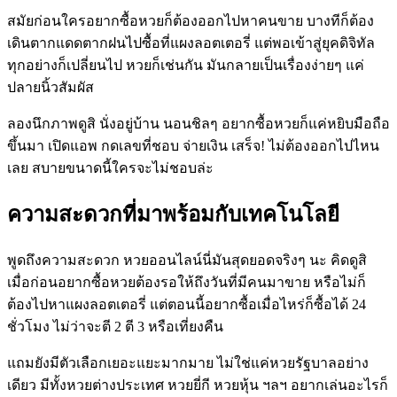
สมัยก่อนใครอยากซื้อหวยก็ต้องออกไปหาคนขาย บางทีก็ต้อง
เดินตากแดดตากฝนไปซื้อที่แผงลอตเตอรี่ แต่พอเข้าสู่ยุคดิจิทัล
ทุกอย่างก็เปลี่ยนไป หวยก็เช่นกัน มันกลายเป็นเรื่องง่ายๆ แค่
ปลายนิ้วสัมผัส
ลองนึกภาพดูสิ นั่งอยู่บ้าน นอนชิลๆ อยากซื้อหวยก็แค่หยิบมือถือ
ขึ้นมา เปิดแอพ กดเลขที่ชอบ จ่ายเงิน เสร็จ! ไม่ต้องออกไปไหน
เลย สบายขนาดนี้ใครจะไม่ชอบล่ะ
ความสะดวกที่มาพร้อมกับเทคโนโลยี
พูดถึงความสะดวก หวยออนไลน์นี่มันสุดยอดจริงๆ นะ คิดดูสิ
เมื่อก่อนอยากซื้อหวยต้องรอให้ถึงวันที่มีคนมาขาย หรือไม่ก็
ต้องไปหาแผงลอตเตอรี่ แต่ตอนนี้อยากซื้อเมื่อไหร่ก็ซื้อได้ 24
ชั่วโมง ไม่ว่าจะตี 2 ตี 3 หรือเที่ยงคืน
แถมยังมีตัวเลือกเยอะแยะมากมาย ไม่ใช่แค่หวยรัฐบาลอย่าง
เดียว มีทั้งหวยต่างประเทศ หวยยี่กี หวยหุ้น ฯลฯ อยากเล่นอะไรก็