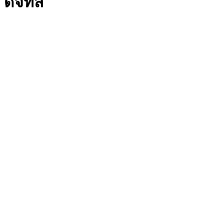
ดิจิทัล