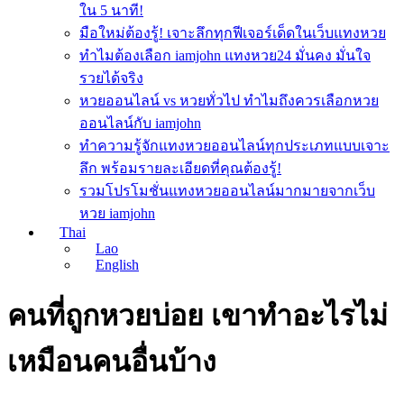
ใน 5 นาที!
มือใหม่ต้องรู้! เจาะลึกทุกฟีเจอร์เด็ดในเว็บแทงหวย
ทำไมต้องเลือก iamjohn แทงหวย24 มั่นคง มั่นใจ
รวยได้จริง
หวยออนไลน์ vs หวยทั่วไป ทำไมถึงควรเลือกหวย
ออนไลน์กับ iamjohn
ทำความรู้จักแทงหวยออนไลน์ทุกประเภทแบบเจาะ
ลึก พร้อมรายละเอียดที่คุณต้องรู้!
รวมโปรโมชั่นแทงหวยออนไลน์มากมายจากเว็บ
หวย iamjohn
Thai
Lao
English
คนที่ถูกหวยบ่อย เขาทำอะไรไม่
เหมือนคนอื่นบ้าง