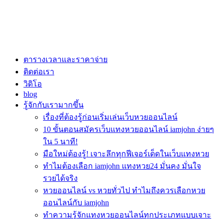
ตารางเวลาและราคาจ่าย
ติดต่อเรา
วิดิโอ
blog
รู้จักกับเรามากขึ้น
เรื่องที่ต้องรู้ก่อนเริ่มเล่นเว็บหวยออนไลน์
10 ขั้นตอนสมัครเว็บแทงหวยออนไลน์ iamjohn ง่ายๆ
ใน 5 นาที!
มือใหม่ต้องรู้! เจาะลึกทุกฟีเจอร์เด็ดในเว็บแทงหวย
ทำไมต้องเลือก iamjohn แทงหวย24 มั่นคง มั่นใจ
รวยได้จริง
หวยออนไลน์ vs หวยทั่วไป ทำไมถึงควรเลือกหวย
ออนไลน์กับ iamjohn
ทำความรู้จักแทงหวยออนไลน์ทุกประเภทแบบเจาะ