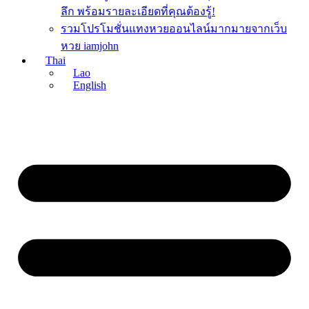
ลึก พร้อมรายละเอียดที่คุณต้องรู้!
รวมโปรโมชั่นแทงหวยออนไลน์มากมายจากเว็บ
หวย iamjohn
Thai
Lao
English