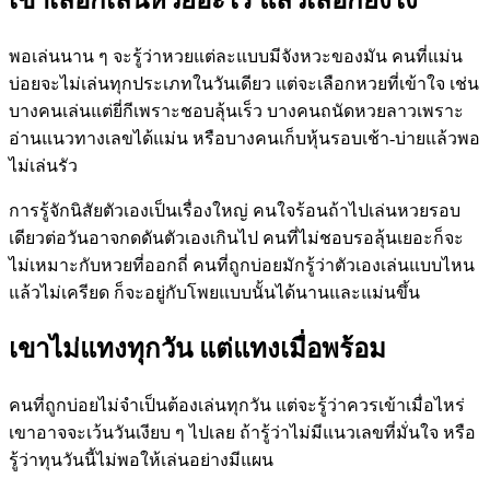
พอเล่นนาน ๆ จะรู้ว่าหวยแต่ละแบบมีจังหวะของมัน คนที่แม่น
บ่อยจะไม่เล่นทุกประเภทในวันเดียว แต่จะเลือกหวยที่เข้าใจ เช่น
บางคนเล่นแต่ยี่กีเพราะชอบลุ้นเร็ว บางคนถนัดหวยลาวเพราะ
อ่านแนวทางเลขได้แม่น หรือบางคนเก็บหุ้นรอบเช้า-บ่ายแล้วพอ
ไม่เล่นรัว
การรู้จักนิสัยตัวเองเป็นเรื่องใหญ่ คนใจร้อนถ้าไปเล่นหวยรอบ
เดียวต่อวันอาจกดดันตัวเองเกินไป คนที่ไม่ชอบรอลุ้นเยอะก็จะ
ไม่เหมาะกับหวยที่ออกถี่ คนที่ถูกบ่อยมักรู้ว่าตัวเองเล่นแบบไหน
แล้วไม่เครียด ก็จะอยู่กับโพยแบบนั้นได้นานและแม่นขึ้น
เขาไม่แทงทุกวัน แต่แทงเมื่อพร้อม
คนที่ถูกบ่อยไม่จำเป็นต้องเล่นทุกวัน แต่จะรู้ว่าควรเข้าเมื่อไหร่
เขาอาจจะเว้นวันเงียบ ๆ ไปเลย ถ้ารู้ว่าไม่มีแนวเลขที่มั่นใจ หรือ
รู้ว่าทุนวันนี้ไม่พอให้เล่นอย่างมีแผน