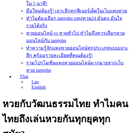
ใน 5 นาที!
มือใหม่ต้องรู้! เจาะลึกทุกฟีเจอร์เด็ดในเว็บแทงหวย
ทำไมต้องเลือก iamjohn แทงหวย24 มั่นคง มั่นใจ
รวยได้จริง
หวยออนไลน์ vs หวยทั่วไป ทำไมถึงควรเลือกหวย
ออนไลน์กับ iamjohn
ทำความรู้จักแทงหวยออนไลน์ทุกประเภทแบบเจาะ
ลึก พร้อมรายละเอียดที่คุณต้องรู้!
รวมโปรโมชั่นแทงหวยออนไลน์มากมายจากเว็บ
หวย iamjohn
Thai
Lao
English
หวยกับวัฒนธรรมไทย ทำไมคน
ไทยถึงเล่นหวยกันทุกยุคทุก