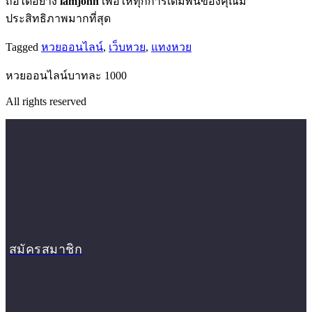
ถือได้อย่าง
iamjohn
เพื่อให้ทุกการเดิมพันของคุณมี
ประสิทธิภาพมากที่สุด
Tagged
หวยออนไลน์
,
เว็บหวย
,
แทงหวย
หวยออนไลน์บาทละ 1000
All rights reserved
สมัครสมาชิก