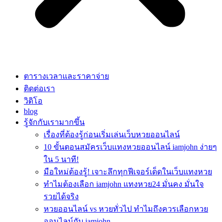
ตารางเวลาและราคาจ่าย
ติดต่อเรา
วิดิโอ
blog
รู้จักกับเรามากขึ้น
เรื่องที่ต้องรู้ก่อนเริ่มเล่นเว็บหวยออนไลน์
10 ขั้นตอนสมัครเว็บแทงหวยออนไลน์ iamjohn ง่ายๆ
ใน 5 นาที!
มือใหม่ต้องรู้! เจาะลึกทุกฟีเจอร์เด็ดในเว็บแทงหวย
ทำไมต้องเลือก iamjohn แทงหวย24 มั่นคง มั่นใจ
รวยได้จริง
หวยออนไลน์ vs หวยทั่วไป ทำไมถึงควรเลือกหวย
ออนไลน์กับ iamjohn