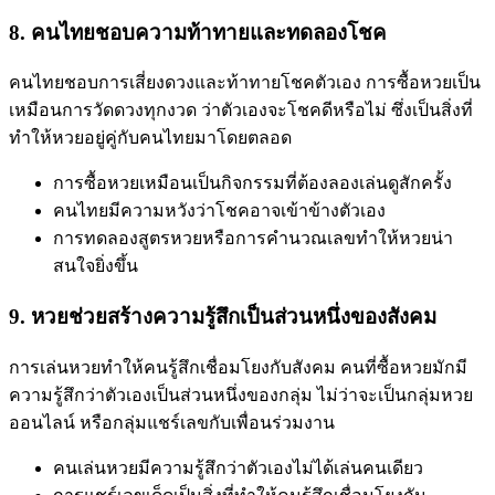
8. คนไทยชอบความท้าทายและทดลองโชค
คนไทยชอบการเสี่ยงดวงและท้าทายโชคตัวเอง การซื้อหวยเป็น
เหมือนการวัดดวงทุกงวด ว่าตัวเองจะโชคดีหรือไม่ ซึ่งเป็นสิ่งที่
ทำให้หวยอยู่คู่กับคนไทยมาโดยตลอด
การซื้อหวยเหมือนเป็นกิจกรรมที่ต้องลองเล่นดูสักครั้ง
คนไทยมีความหวังว่าโชคอาจเข้าข้างตัวเอง
การทดลองสูตรหวยหรือการคำนวณเลขทำให้หวยน่า
สนใจยิ่งขึ้น
9. หวยช่วยสร้างความรู้สึกเป็นส่วนหนึ่งของสังคม
การเล่นหวยทำให้คนรู้สึกเชื่อมโยงกับสังคม คนที่ซื้อหวยมักมี
ความรู้สึกว่าตัวเองเป็นส่วนหนึ่งของกลุ่ม ไม่ว่าจะเป็นกลุ่มหวย
ออนไลน์ หรือกลุ่มแชร์เลขกับเพื่อนร่วมงาน
คนเล่นหวยมีความรู้สึกว่าตัวเองไม่ได้เล่นคนเดียว