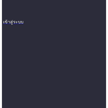
เข้าสู่ระบบ