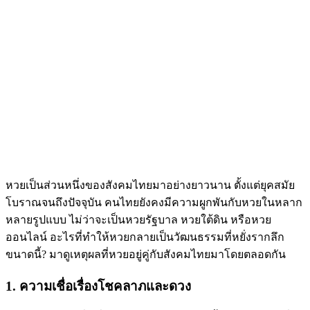
หวยเป็นส่วนหนึ่งของสังคมไทยมาอย่างยาวนาน ตั้งแต่ยุคสมัย
โบราณจนถึงปัจจุบัน คนไทยยังคงมีความผูกพันกับหวยในหลาก
หลายรูปแบบ ไม่ว่าจะเป็นหวยรัฐบาล หวยใต้ดิน หรือหวย
ออนไลน์ อะไรที่ทำให้หวยกลายเป็นวัฒนธรรมที่หยั่งรากลึก
ขนาดนี้? มาดูเหตุผลที่หวยอยู่คู่กับสังคมไทยมาโดยตลอดกัน
1. ความเชื่อเรื่องโชคลาภและดวง