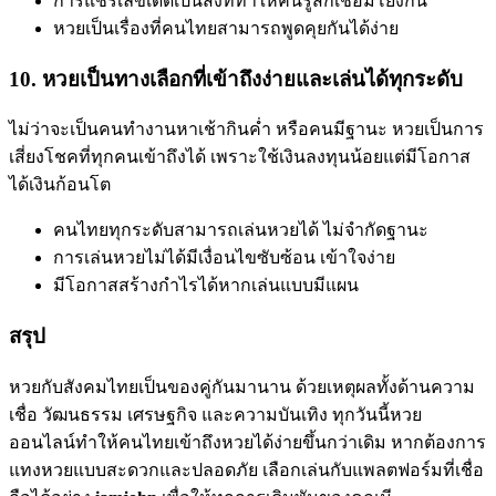
การแชร์เลขเด็ดเป็นสิ่งที่ทำให้คนรู้สึกเชื่อมโยงกัน
หวยเป็นเรื่องที่คนไทยสามารถพูดคุยกันได้ง่าย
10. หวยเป็นทางเลือกที่เข้าถึงง่ายและเล่นได้ทุกระดับ
ไม่ว่าจะเป็นคนทำงานหาเช้ากินค่ำ หรือคนมีฐานะ หวยเป็นการ
เสี่ยงโชคที่ทุกคนเข้าถึงได้ เพราะใช้เงินลงทุนน้อยแต่มีโอกาส
ได้เงินก้อนโต
คนไทยทุกระดับสามารถเล่นหวยได้ ไม่จำกัดฐานะ
การเล่นหวยไม่ได้มีเงื่อนไขซับซ้อน เข้าใจง่าย
มีโอกาสสร้างกำไรได้หากเล่นแบบมีแผน
สรุป
หวยกับสังคมไทยเป็นของคู่กันมานาน ด้วยเหตุผลทั้งด้านความ
เชื่อ วัฒนธรรม เศรษฐกิจ และความบันเทิง ทุกวันนี้หวย
ออนไลน์ทำให้คนไทยเข้าถึงหวยได้ง่ายขึ้นกว่าเดิม หากต้องการ
แทงหวยแบบสะดวกและปลอดภัย เลือกเล่นกับแพลตฟอร์มที่เชื่อ