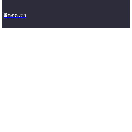
ติดต่อเรา