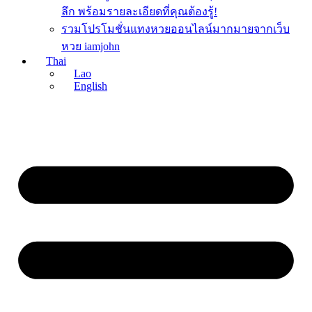
ลึก พร้อมรายละเอียดที่คุณต้องรู้!
รวมโปรโมชั่นแทงหวยออนไลน์มากมายจากเว็บ
หวย iamjohn
Thai
Lao
English