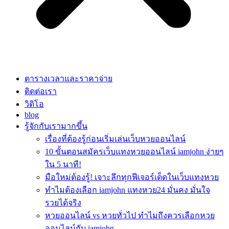
ตารางเวลาและราคาจ่าย
ติดต่อเรา
วิดิโอ
blog
รู้จักกับเรามากขึ้น
เรื่องที่ต้องรู้ก่อนเริ่มเล่นเว็บหวยออนไลน์
10 ขั้นตอนสมัครเว็บแทงหวยออนไลน์ iamjohn ง่ายๆ
ใน 5 นาที!
มือใหม่ต้องรู้! เจาะลึกทุกฟีเจอร์เด็ดในเว็บแทงหวย
ทำไมต้องเลือก iamjohn แทงหวย24 มั่นคง มั่นใจ
รวยได้จริง
หวยออนไลน์ vs หวยทั่วไป ทำไมถึงควรเลือกหวย
ออนไลน์กับ iamjohn