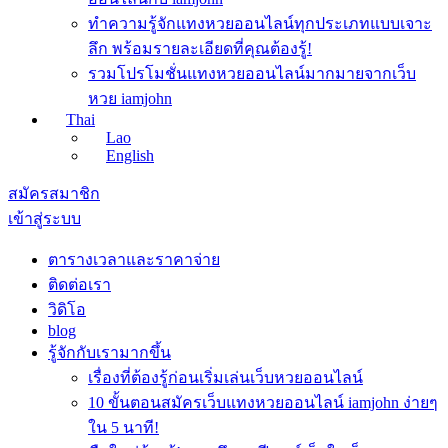
ทำความรู้จักแทงหวยออนไลน์ทุกประเภทแบบเจาะ
ลึก พร้อมรายละเอียดที่คุณต้องรู้!
รวมโปรโมชั่นแทงหวยออนไลน์มากมายจากเว็บ
หวย iamjohn
Thai
Lao
English
สมัครสมาชิก
เข้าสู่ระบบ
ตารางเวลาและราคาจ่าย
ติดต่อเรา
วิดิโอ
blog
รู้จักกับเรามากขึ้น
เรื่องที่ต้องรู้ก่อนเริ่มเล่นเว็บหวยออนไลน์
10 ขั้นตอนสมัครเว็บแทงหวยออนไลน์ iamjohn ง่ายๆ
ใน 5 นาที!