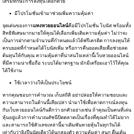
เสริมทักษะการลงทุนได้อีกด้วย
มีโปรโมชั่นเข้ามาช่วยเพิ่มความคุ้มค่า
จุดเด่นของการ
แทงหวยออนไลน์
คือมีโปรโมชั่น โบนัส พร้อมทั้ง
สิทธิพิเศษมากมายให้คุณได้เลือกเพิ่มเติมความคุ้มค่า ไม่ว่าจะ
เป็นการฝากตามจำนวนที่กำหนดแล้วได้ฟรีเครดิต การลงทุนให้
ครบยอดที่กำหนดได้โบนัสเพิ่ม หรือการคืนยอดเสียเพื่อช่วยลด
ต้นทุนให้กับคุณ ความคุ้มค่าที่น่าสนใจเหล่านี้เว็บหวยออนไลน์
ที่มีความน่าเชื่อถือ ระบบได้มาตรฐาน มักมีเตรียมเอาไว้ให้คุณ
ได้ใช้งาน
ใช้เวลาว่างให้เป็นประโยชน์
หากคุณชอบการคำนวณ เก็บสถิติ อย่าปล่อยให้ความชอบและ
ความสามารถในด้านนี้เสียเปล่า นำมาใช้เพื่อคาดการณ์ลงทุน
กับเว็บหวยออนไลน์กันดีกว่า ยกตัวอย่างเช่น ถ้าคุณเป็นคนที่เล่น
หุ้นอยู่แล้วการคำนวณดัชนีปิดตลาดเป็นเรื่องที่คุณทำได้ไม่ยาก
และสามารถใช้ตัวเลขเหล่านี้มาเดิมพันหวยหุ้นในทุกวันได้
เท่ากับว่ายิงปืนนัดเดียวได้นกสองตัว ความคุ้มค่า สนุก ตื่นเต้น