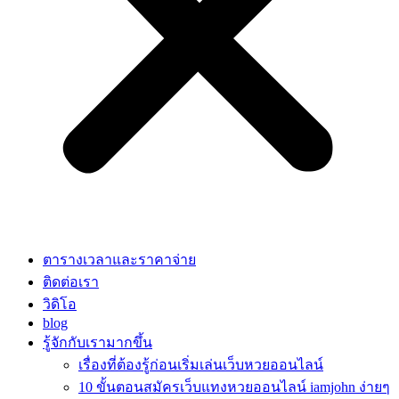
ตารางเวลาและราคาจ่าย
ติดต่อเรา
วิดิโอ
blog
รู้จักกับเรามากขึ้น
เรื่องที่ต้องรู้ก่อนเริ่มเล่นเว็บหวยออนไลน์
10 ขั้นตอนสมัครเว็บแทงหวยออนไลน์ iamjohn ง่ายๆ