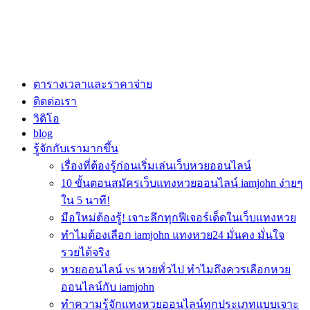
ตารางเวลาและราคาจ่าย
ติดต่อเรา
วิดิโอ
blog
รู้จักกับเรามากขึ้น
เรื่องที่ต้องรู้ก่อนเริ่มเล่นเว็บหวยออนไลน์
10 ขั้นตอนสมัครเว็บแทงหวยออนไลน์ iamjohn ง่ายๆ
ใน 5 นาที!
มือใหม่ต้องรู้! เจาะลึกทุกฟีเจอร์เด็ดในเว็บแทงหวย
ทำไมต้องเลือก iamjohn แทงหวย24 มั่นคง มั่นใจ
รวยได้จริง
หวยออนไลน์ vs หวยทั่วไป ทำไมถึงควรเลือกหวย
ออนไลน์กับ iamjohn
ทำความรู้จักแทงหวยออนไลน์ทุกประเภทแบบเจาะ