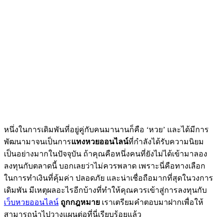
หนึ่งในการเดิมพันที่อยู่คู่กับคนมานานก็คือ ‘หวย’ และได้มีการ
พัฒนามาจนเป็นการ
แทงหวยออนไลน์
ที่กำลังได้รับความนิยม
เป็นอย่างมากในปัจจุบัน ถ้าคุณคือหนึ่งคนที่ยังไม่ได้เข้ามาลอง
ลงทุนกับตลาดนี้ บอกเลยว่าไม่ควรพลาด เพราะนี่คือทางเลือก
ในการทำเงินที่คุ้มค่า ปลอดภัย และน่าเชื่อถือมากที่สุดในวงการ
เดิมพัน มีเหตุผลอะไรอีกบ้างที่ทำให้คุณควรเข้าสู่การลงทุนกับ
เว็บหวยออนไลน์
ถูกกฎหมาย
เราเตรียมคำตอบมาฝากเพื่อให้
สามารถนำไปวางแผนต่อที่นี่เรียบร้อยแล้ว