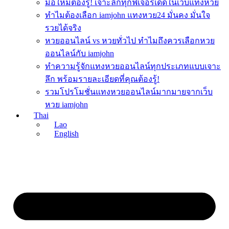
มือใหม่ต้องรู้! เจาะลึกทุกฟีเจอร์เด็ดในเว็บแทงหวย
ทำไมต้องเลือก iamjohn แทงหวย24 มั่นคง มั่นใจ
รวยได้จริง
หวยออนไลน์ vs หวยทั่วไป ทำไมถึงควรเลือกหวย
ออนไลน์กับ iamjohn
ทำความรู้จักแทงหวยออนไลน์ทุกประเภทแบบเจาะ
ลึก พร้อมรายละเอียดที่คุณต้องรู้!
รวมโปรโมชั่นแทงหวยออนไลน์มากมายจากเว็บ
หวย iamjohn
Thai
Lao
English