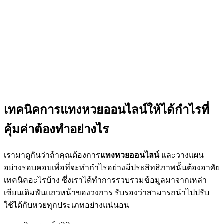
เทคนิคการ
แทงหวยออนไลน์
ให้ได้กำไรที่
คุ้มค่าต้องทำอย่างไร
เรามาดูกันว่าถ้าคุณต้องการ
แทงหวยออนไลน์
และวางแผน
อย่างรอบคอบเพื่อที่จะทำกำไรอย่างมีประสิทธิภาพนั้นต้องอาศัย
เทคนิคอะไรบ้าง ซึ่งเราได้ทำการรวบรวมข้อมูลมาจากเหล่า
เซียนเดิมพันแถวหน้าของวงการ รับรองว่าสามารถนำไปปรับ
ใช้ได้กับหวยทุกประเภทอย่างแน่นอน