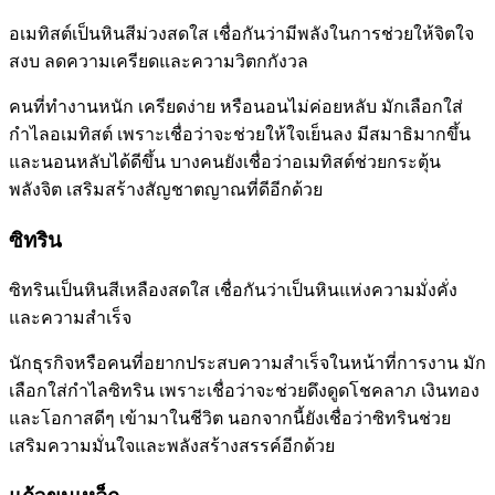
อเมทิสต์เป็นหินสีม่วงสดใส เชื่อกันว่ามีพลังในการช่วยให้จิตใจ
สงบ ลดความเครียดและความวิตกกังวล
คนที่ทำงานหนัก เครียดง่าย หรือนอนไม่ค่อยหลับ มักเลือกใส่
กำไลอเมทิสต์ เพราะเชื่อว่าจะช่วยให้ใจเย็นลง มีสมาธิมากขึ้น
และนอนหลับได้ดีขึ้น บางคนยังเชื่อว่าอเมทิสต์ช่วยกระตุ้น
พลังจิต เสริมสร้างสัญชาตญาณที่ดีอีกด้วย
ซิทริน
ซิทรินเป็นหินสีเหลืองสดใส เชื่อกันว่าเป็นหินแห่งความมั่งคั่ง
และความสำเร็จ
นักธุรกิจหรือคนที่อยากประสบความสำเร็จในหน้าที่การงาน มัก
เลือกใส่กำไลซิทริน เพราะเชื่อว่าจะช่วยดึงดูดโชคลาภ เงินทอง
และโอกาสดีๆ เข้ามาในชีวิต นอกจากนี้ยังเชื่อว่าซิทรินช่วย
เสริมความมั่นใจและพลังสร้างสรรค์อีกด้วย