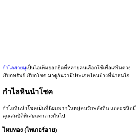
กำไลสายมู
เป็นไอเท็มยอดฮิตที่หลายคนเลือกใช้เพื่อเสริมดวง
เรียกทรัพย์ เรียกโชค มาดูกันว่ามีประเภทไหนบ้างที่น่าสนใจ
กำไลหินนำโชค
กำไลหินนำโชคเป็นที่นิยมมากในหมู่คนรักพลังหิน แต่ละชนิดมี
คุณสมบัติพิเศษแตกต่างกันไป
ไหมทอง (ไทเกอร์อาย)