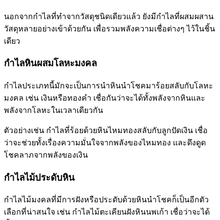
นอกจากกำไลที่ทำจากวัสดุชนิดเดียวแล้ว ยังมีกำไลที่ผสมผสาน
วัสดุหลายอย่างเข้าด้วยกัน เพื่อรวมพลังความเชื่อต่างๆ ไว้ในชิ้น
เดียว
กำไลหินผสมโลหะมงคล
กำไลประเภทนี้มักจะเป็นการนำหินนำโชคมาร้อยสลับกับโลหะ
มงคล เช่น เงินหรือทองคำ เชื่อกันว่าจะได้ทั้งพลังจากหินและ
พลังจากโลหะในเวลาเดียวกัน
ตัวอย่างเช่น กำไลที่ร้อยด้วยหินไหมทองสลับกับลูกปัดเงิน เชื่อ
ว่าจะช่วยทั้งเรื่องความมั่นใจจากพลังของไหมทอง และดึงดูด
โชคลาภจากพลังของเงิน
กำไลไม้ประดับหิน
กำไลไม้มงคลที่มีการฝังหรือประดับด้วยหินนำโชคก็เป็นอีกตัว
เลือกที่น่าสนใจ เช่น กำไลไม้ตะเคียนฝังหินนพเก้า เชื่อว่าจะได้