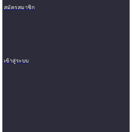
สมัครสมาชิก
เข้าสู่ระบบ