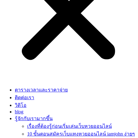
ตารางเวลาและราคาจ่าย
ติดต่อเรา
วิดิโอ
blog
รู้จักกับเรามากขึ้น
เรื่องที่ต้องรู้ก่อนเริ่มเล่นเว็บหวยออนไลน์
10 ขั้นตอนสมัครเว็บแทงหวยออนไลน์ iamjohn ง่ายๆ