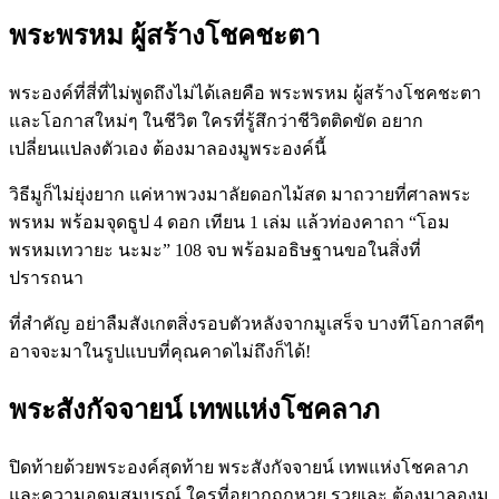
พระพรหม ผู้สร้างโชคชะตา
พระองค์ที่สี่ที่ไม่พูดถึงไม่ได้เลยคือ พระพรหม ผู้สร้างโชคชะตา
และโอกาสใหม่ๆ ในชีวิต ใครที่รู้สึกว่าชีวิตติดขัด อยาก
เปลี่ยนแปลงตัวเอง ต้องมาลองมูพระองค์นี้
วิธีมูก็ไม่ยุ่งยาก แค่หาพวงมาลัยดอกไม้สด มาถวายที่ศาลพระ
พรหม พร้อมจุดธูป 4 ดอก เทียน 1 เล่ม แล้วท่องคาถา “โอม
พรหมเทวายะ นะมะ” 108 จบ พร้อมอธิษฐานขอในสิ่งที่
ปรารถนา
ที่สำคัญ อย่าลืมสังเกตสิ่งรอบตัวหลังจากมูเสร็จ บางทีโอกาสดีๆ
อาจจะมาในรูปแบบที่คุณคาดไม่ถึงก็ได้!
พระสังกัจจายน์ เทพแห่งโชคลาภ
ปิดท้ายด้วยพระองค์สุดท้าย พระสังกัจจายน์ เทพแห่งโชคลาภ
และความอุดมสมบูรณ์ ใครที่อยากถูกหวย รวยเละ ต้องมาลองมู