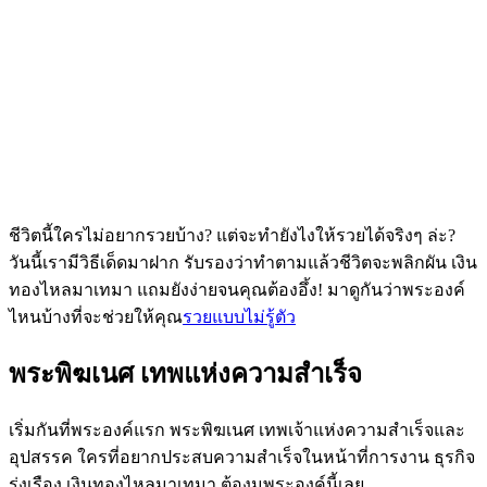
ชีวิตนี้ใครไม่อยากรวยบ้าง? แต่จะทำยังไงให้รวยได้จริงๆ ล่ะ?
วันนี้เรามีวิธีเด็ดมาฝาก รับรองว่าทำตามแล้วชีวิตจะพลิกผัน เงิน
ทองไหลมาเทมา แถมยังง่ายจนคุณต้องอึ้ง! มาดูกันว่าพระองค์
ไหนบ้างที่จะช่วยให้คุณ
รวยแบบไม่รู้ตัว
พระพิฆเนศ เทพแห่งความสำเร็จ
เริ่มกันที่พระองค์แรก พระพิฆเนศ เทพเจ้าแห่งความสำเร็จและ
อุปสรรค ใครที่อยากประสบความสำเร็จในหน้าที่การงาน ธุรกิจ
รุ่งเรือง เงินทองไหลมาเทมา ต้องมูพระองค์นี้เลย