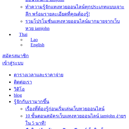
ทำความรู้จักแทงหวยออนไลน์ทุกประเภทแบบเจาะ
ลึก พร้อมรายละเอียดที่คุณต้องรู้!
รวมโปรโมชั่นแทงหวยออนไลน์มากมายจากเว็บ
หวย iamjohn
Thai
Lao
English
สมัครสมาชิก
เข้าสู่ระบบ
ตารางเวลาและราคาจ่าย
ติดต่อเรา
วิดิโอ
blog
รู้จักกับเรามากขึ้น
เรื่องที่ต้องรู้ก่อนเริ่มเล่นเว็บหวยออนไลน์
10 ขั้นตอนสมัครเว็บแทงหวยออนไลน์ iamjohn ง่ายๆ
ใน 5 นาที!