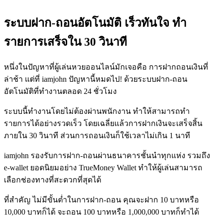
ระบบฝาก-ถอนอัตโนมัติ เร็วทันใจ ทำ
รายการเสร็จใน 30 วินาที
หนึ่งในปัญหาที่ผู้เล่นหวยออนไลน์มักเจอคือ การฝากถอนเงินที่
ล่าช้า แต่ที่ iamjohn ปัญหานี้หมดไป! ด้วยระบบฝาก-ถอน
อัตโนมัติที่ทำงานตลอด 24 ชั่วโมง
ระบบนี้ทำงานโดยไม่ต้องผ่านพนักงาน ทำให้สามารถทำ
รายการได้อย่างรวดเร็ว โดยเฉลี่ยแล้วการฝากเงินจะเสร็จสิ้น
ภายใน 30 วินาที ส่วนการถอนเงินก็ใช้เวลาไม่เกิน 1 นาที
iamjohn รองรับการฝาก-ถอนผ่านธนาคารชั้นนำทุกแห่ง รวมถึง
e-wallet ยอดนิยมอย่าง TrueMoney Wallet ทำให้ผู้เล่นสามารถ
เลือกช่องทางที่สะดวกที่สุดได้
ที่สำคัญ ไม่มีขั้นต่ำในการฝาก-ถอน คุณจะฝาก 10 บาทหรือ
10,000 บาทก็ได้ จะถอน 100 บาทหรือ 1,000,000 บาทก็ทำได้