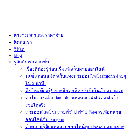
ตารางเวลาและราคาจ่าย
ติดต่อเรา
วิดิโอ
blog
รู้จักกับเรามากขึ้น
เรื่องที่ต้องรู้ก่อนเริ่มเล่นเว็บหวยออนไลน์
10 ขั้นตอนสมัครเว็บแทงหวยออนไลน์ iamjohn ง่ายๆ
ใน 5 นาที!
มือใหม่ต้องรู้! เจาะลึกทุกฟีเจอร์เด็ดในเว็บแทงหวย
ทำไมต้องเลือก iamjohn แทงหวย24 มั่นคง มั่นใจ
รวยได้จริง
หวยออนไลน์ vs หวยทั่วไป ทำไมถึงควรเลือกหวย
ออนไลน์กับ iamjohn
ทำความรู้จักแทงหวยออนไลน์ทุกประเภทแบบเจาะ