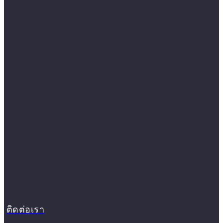
ติดต่อเรา