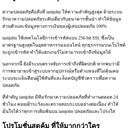
ความปลอดภัยคือสิ่งที่ iamjohn ให้ความสำคัญสูงสุด ด้วยระบบ
รักษาความปลอดภัยระดับเดียวกับธนาคารชั้นนำ ทำให้ข้อมูล
ส่วนตัวและข้อมูลทางการเงินของผู้เล่นปลอดภัย 100%
iamjohn ใช้เทคโนโลยีการเข้ารหัสแบบ 256-bit SSL ซึ่งเป็น
มาตรฐานสูงสุดในอุตสาหกรรมออนไลน์ ทุกธุรกรรมบนเว็บไซต์
จะถูกเข้ารหัส ทำให้แฮกเกอร์ไม่สามารถเข้าถึงข้อมูลได้
นอกจากนี้ ยังมีระบบตรวจจับการเข้าถึงที่ผิดปกติ หากพบว่ามี
การพยายามเข้าสู่ระบบจากอุปกรณ์หรือตำแหน่งที่ไม่คุ้นเคย
ระบบจะแจ้งเตือนผู้ใช้ทันทีและล็อคบัญชีชั่วคราวเพื่อความ
ปลอดภัย
ที่สำคัญ iamjohn มีทีมรักษาความปลอดภัยที่ทำงานตลอด 24
ชั่วโมง คอยเฝ้าระวังและตรวจสอบระบบอย่างต่อเนื่อง ทำให้
มั่นใจได้ว่าทุกการเดิมพันบน iamjohn ปลอดภัยและโปร่งใส
โปรโมชั่นสุดคุ้ม ที่ให้มากกว่าใคร