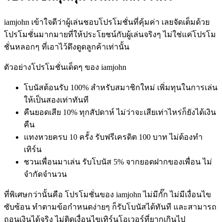
iamjohn เข้าใจดีว่าผู้เล่นชอบโปรโมชั่นที่คุ้มค่า เลยจัดเต็มด้วย
โปรโมชั่นมากมายที่ให้ประโยชน์กับผู้เล่นจริงๆ ไม่ใช่แค่โปรโม
ชั่นหลอกๆ ที่เอาไว้ดึงดูดลูกค้าเท่านั้น
ตัวอย่างโปรโมชั่นเด็ดๆ ของ iamjohn
โบนัสต้อนรับ 100% สำหรับสมาชิกใหม่ เพิ่มทุนในการเล่น
ให้เป็นสองเท่าทันที
คืนยอดเสีย 10% ทุกสัปดาห์ ไม่ว่าจะเสียเท่าไหร่ก็ยังได้เงิน
คืน
แทงหวยครบ 10 ครั้ง รับฟรีเครดิต 100 บาท ไม่ต้องทำ
เทิร์น
ชวนเพื่อนมาเล่น รับโบนัส 5% จากยอดฝากของเพื่อน ไม่
จำกัดจำนวน
ที่พิเศษกว่านั้นคือ โปรโมชั่นของ iamjohn ไม่มีกั๊ก ไม่มีเงื่อนไข
ซับซ้อน ทำตามข้อกำหนดง่ายๆ ก็รับโบนัสได้ทันที และสามารถ
ถอนเงินได้จริง ไม่ติดเงื่อนไขเทิร์นโอเวอร์ที่ยากเกินไป