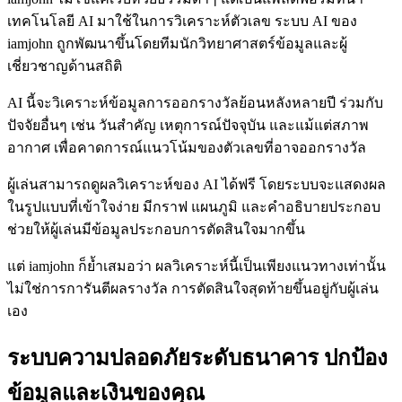
เทคโนโลยี AI มาใช้ในการวิเคราะห์ตัวเลข ระบบ AI ของ
iamjohn ถูกพัฒนาขึ้นโดยทีมนักวิทยาศาสตร์ข้อมูลและผู้
เชี่ยวชาญด้านสถิติ
AI นี้จะวิเคราะห์ข้อมูลการออกรางวัลย้อนหลังหลายปี ร่วมกับ
ปัจจัยอื่นๆ เช่น วันสำคัญ เหตุการณ์ปัจจุบัน และแม้แต่สภาพ
อากาศ เพื่อคาดการณ์แนวโน้มของตัวเลขที่อาจออกรางวัล
ผู้เล่นสามารถดูผลวิเคราะห์ของ AI ได้ฟรี โดยระบบจะแสดงผล
ในรูปแบบที่เข้าใจง่าย มีกราฟ แผนภูมิ และคำอธิบายประกอบ
ช่วยให้ผู้เล่นมีข้อมูลประกอบการตัดสินใจมากขึ้น
แต่ iamjohn ก็ย้ำเสมอว่า ผลวิเคราะห์นี้เป็นเพียงแนวทางเท่านั้น
ไม่ใช่การการันตีผลรางวัล การตัดสินใจสุดท้ายขึ้นอยู่กับผู้เล่น
เอง
ระบบความปลอดภัยระดับธนาคาร ปกป้อง
ข้อมูลและเงินของคุณ