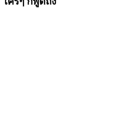
ใครๆ ก็พูดถึง