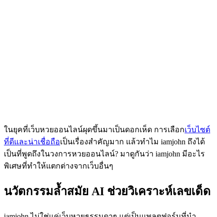
ในยุคที่เว็บหวยออนไลน์ผุดขึ้นมาเป็นดอกเห็ด การเลือก
เว็บไซต์
ที่ดีและน่าเชื่อถือ
เป็นเรื่องสำคัญมาก แล้วทำไม iamjohn ถึงได้
เป็นที่พูดถึงในวงการหวยออนไลน์? มาดูกันว่า iamjohn มีอะไร
พิเศษที่ทำให้แตกต่างจากเว็บอื่นๆ
นวัตกรรมล้ำสมัย AI ช่วยวิเคราะห์เลขเด็ด
iamjohn ไม่ใช่แค่เว็บหวยธรรมดาๆ แต่เป็นแพลตฟอร์มที่นำ