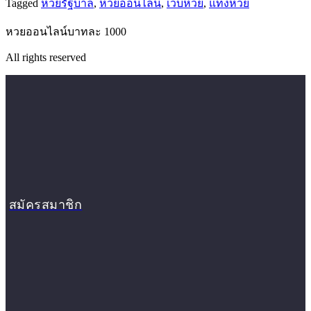
Tagged
หวยรัฐบาล
,
หวยออนไลน์
,
เว็บหวย
,
แทงหวย
หวยออนไลน์บาทละ 1000
All rights reserved
สมัครสมาชิก