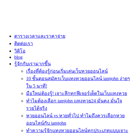
ตารางเวลาและราคาจ่าย
ติดต่อเรา
วิดิโอ
blog
รู้จักกับเรามากขึ้น
เรื่องที่ต้องรู้ก่อนเริ่มเล่นเว็บหวยออนไลน์
10 ขั้นตอนสมัครเว็บแทงหวยออนไลน์ iamjohn ง่ายๆ
ใน 5 นาที!
มือใหม่ต้องรู้! เจาะลึกทุกฟีเจอร์เด็ดในเว็บแทงหวย
ทำไมต้องเลือก iamjohn แทงหวย24 มั่นคง มั่นใจ
รวยได้จริง
หวยออนไลน์ vs หวยทั่วไป ทำไมถึงควรเลือกหวย
ออนไลน์กับ iamjohn
ทำความรู้จักแทงหวยออนไลน์ทุกประเภทแบบเจาะ