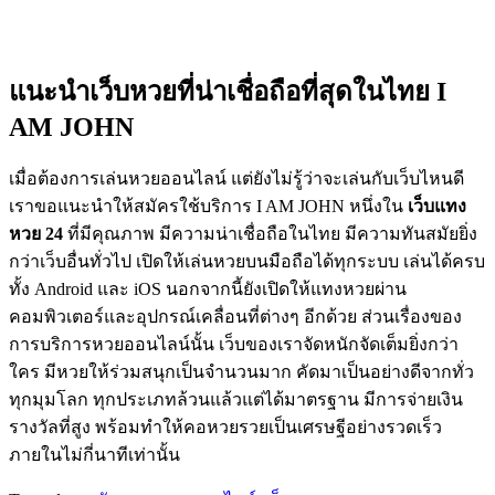
แนะนำเว็บหวยที่น่าเชื่อถือที่สุดในไทย I
AM JOHN
เมื่อต้องการเล่นหวยออนไลน์ แต่ยังไม่รู้ว่าจะเล่นกับเว็บไหนดี
เราขอแนะนำให้สมัครใช้บริการ I AM JOHN หนึ่งใน
เว็บแทง
หวย 24
ที่มีคุณภาพ มีความน่าเชื่อถือในไทย มีความทันสมัยยิ่ง
กว่าเว็บอื่นทั่วไป เปิดให้เล่นหวยบนมือถือได้ทุกระบบ เล่นได้ครบ
ทั้ง Android และ iOS นอกจากนี้ยังเปิดให้แทงหวยผ่าน
คอมพิวเตอร์และอุปกรณ์เคลื่อนที่ต่างๆ อีกด้วย ส่วนเรื่องของ
การบริการหวยออนไลน์นั้น เว็บของเราจัดหนักจัดเต็มยิ่งกว่า
ใคร มีหวยให้ร่วมสนุกเป็นจำนวนมาก คัดมาเป็นอย่างดีจากทั่ว
ทุกมุมโลก ทุกประเภทล้วนแล้วแต่ได้มาตรฐาน มีการจ่ายเงิน
รางวัลที่สูง พร้อมทำให้คอหวยรวยเป็นเศรษฐีอย่างรวดเร็ว
ภายในไม่กี่นาทีเท่านั้น