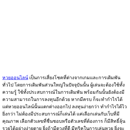
หวยออนไลน์
เป็นการเสี่ยงโชคที่ต่างจากเกมและการเดิมพัน
ทั่วไป โดยการเดิมพันส่วนใหญ่ในปัจจุบันนั้น ผู้เล่นจะต้องใช้ทั้ง
ความรู้ ใช้ทั้งประสบการณ์ในการเดิมพัน พร้อมกันนั้นยังต้องมี
ความสามารถในการลงทุนอีกด้วย หากมีครบ ก็จะทำกำไรได้
แต่หวยออนไลน์นั้นแตกต่างออกไป ลงทุนง่ายกว่า ทำกำไรได้ไว
ยิ่งกว่า ไม่ต้องมีประสบการณ์ก็เล่นได้ แค่เลือกเล่นกับเว็บที่มี
คุณภาพ เลือกตัวเลขที่ชื่นชอบหรือตัวเลขที่ต้องการ ก็มีสิทธิ์ลุ้น
รวยได้อย่างง่ายดาย ยิ่งถ้ามีดวงที่ดี มีทริคในการเล่นหวย ยิ่งจะ