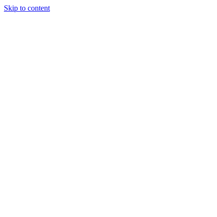
Skip to content