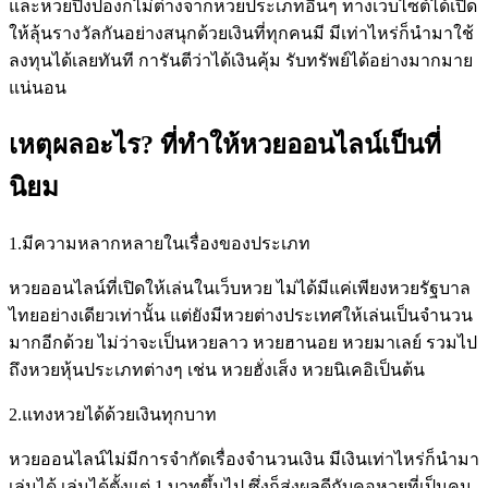
และหวยปิงปองก็ไม่ต่างจากหวยประเภทอื่นๆ ทางเว็บไซต์ได้เปิด
ให้ลุ้นรางวัลกันอย่างสนุกด้วยเงินที่ทุกคนมี มีเท่าไหร่ก็นำมาใช้
ลงทุนได้เลยทันที การันตีว่าได้เงินคุ้ม รับทรัพย์ได้อย่างมากมาย
แน่นอน
เหตุผลอะไร? ที่ทำให้หวยออนไลน์เป็นที่
นิยม
1.มีความหลากหลายในเรื่องของประเภท
หวยออนไลน์ที่เปิดให้เล่นในเว็บหวย ไม่ได้มีแค่เพียงหวยรัฐบาล
ไทยอย่างเดียวเท่านั้น แต่ยังมีหวยต่างประเทศให้เล่นเป็นจำนวน
มากอีกด้วย ไม่ว่าจะเป็นหวยลาว หวยฮานอย หวยมาเลย์ รวมไป
ถึงหวยหุ้นประเภทต่างๆ เช่น หวยฮั่งเส็ง หวยนิเคอิเป็นต้น
2.แทงหวยได้ด้วยเงินทุกบาท
หวยออนไลน์ไม่มีการจำกัดเรื่องจำนวนเงิน มีเงินเท่าไหร่ก็นำมา
เล่นได้ เล่นได้ตั้งแต่ 1 บาทขึ้นไป ซึ่งก็ส่งผลดีกับคอหวยที่เป็นคน