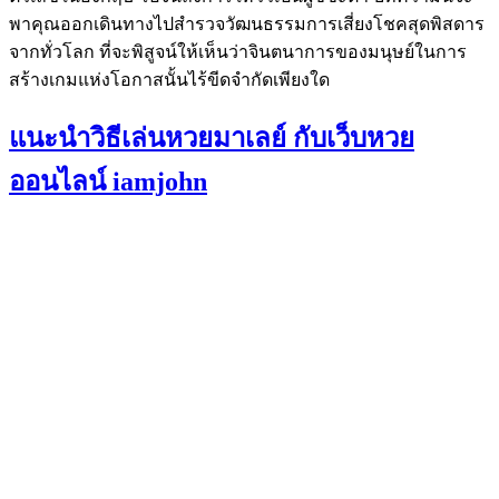
พาคุณออกเดินทางไปสำรวจวัฒนธรรมการเสี่ยงโชคสุดพิสดาร
จากทั่วโลก ที่จะพิสูจน์ให้เห็นว่าจินตนาการของมนุษย์ในการ
สร้างเกมแห่งโอกาสนั้นไร้ขีดจำกัดเพียงใด
แนะนำวิธีเล่นหวยมาเลย์ กับเว็บหวย
ออนไลน์ iamjohn