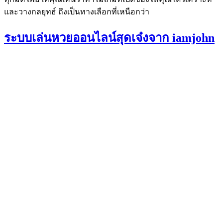
และวางกลยุทธ์ ถึงเป็นทางเลือกที่เหนือกว่า
ระบบเล่นหวยออนไลน์สุดเจ๋งจาก iamjohn