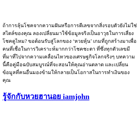
ถ้าการลุ้นโชคจากความฝันหรือการตีเลขจากสิ่งรอบตัวยังไม่ใช่
สไตล์ของคุณ ลองเปลี่ยนมาใช้ข้อมูลจริงเป็นอาวุธในการเสี่ยง
โชคดูไหม? ขอต้อนรับสู่โลกของ ‘หวยหุ้น’ เกมที่ถูกสร้างมาเพื่อ
คนที่เชื่อในการวิเคราะห์มากกว่าโชคชะตา ที่ซึ่งทุกตัวเลขมี
ที่มาที่ไปจากความเคลื่อนไหวของเศรษฐกิจโลกจริงๆ บทความ
นี้คือคู่มือฉบับสมบูรณ์ที่จะสอนให้คุณอ่านตลาด และเปลี่ยน
ข้อมูลที่คนอื่นมองข้ามให้กลายเป็นโอกาสในการทำเงินของ
คุณ
รู้จักกับหวยฮานอย iamjohn