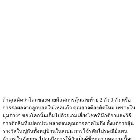
ถ้าคุณคิดว่าโลกของหวยมีแค่การลุ้นเลขท้าย 2 ตัว 3 ตัว หรือ
การรอผลจากลูกบอลในโหลแก้ว คุณอาจต้องคิดใหม่ เพราะใน
มุมต่างๆ ของโลกนั้นเต็มไปด้วยเกมเสี่ยงโชคที่มีกติกาและวิธี
การตัดสินที่แปลกประหลาดจนคุณอาจคาดไม่ถึง ตั้งแต่การลุ้น
รางวัลใหญ่กันทั้งหมู่บ้านในสเปน การใช้รหัสไปรษณีย์แทน
ตัวเลขในอังกฤษ ไปจนถึงการให้วัวเป็นผู้ชี้ชะตา บทความนี้จะ