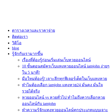
ตารางเวลาและราคาจ่าย
ติดต่อเรา
วิดิโอ
blog
รู้จักกับเรามากขึ้น
เรื่องที่ต้องรู้ก่อนเริ่มเล่นเว็บหวยออนไลน์
10 ขั้นตอนสมัครเว็บแทงหวยออนไลน์ iamjohn ง่ายๆ
ใน 5 นาที!
มือใหม่ต้องรู้! เจาะลึกทุกฟีเจอร์เด็ดในเว็บแทงหวย
ทำไมต้องเลือก iamjohn แทงหวย24 มั่นคง มั่นใจ
รวยได้จริง
หวยออนไลน์ vs หวยทั่วไป ทำไมถึงควรเลือกหวย
ออนไลน์กับ iamjohn
ทำความรู้จักแทงหวยออนไลน์ทุกประเภทแบบเจาะ