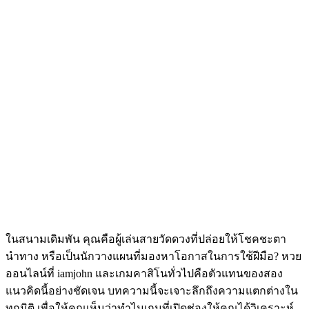
ในสนามเดิมพัน คุณคือผู้เล่นสายวัดดวงที่ปล่อยให้โชคชะตา
นำทาง หรือเป็นนักวางแผนที่มองหาโอกาสในการใช้ฝีมือ? หวย
ออนไลน์ที่ iamjohn และเกมคาสิโนทั่วไปคือตัวแทนของสอง
แนวคิดนี้อย่างชัดเจน บทความนี้จะเจาะลึกถึงความแตกต่างใน
ทุกมิติ เพื่อให้คุณเห็นว่าทำไมเกมที่เปิดช่องให้คุณได้วิเคราะห์