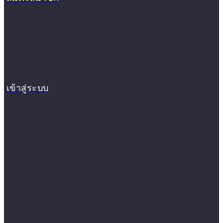
เข้าสู่ระบบ