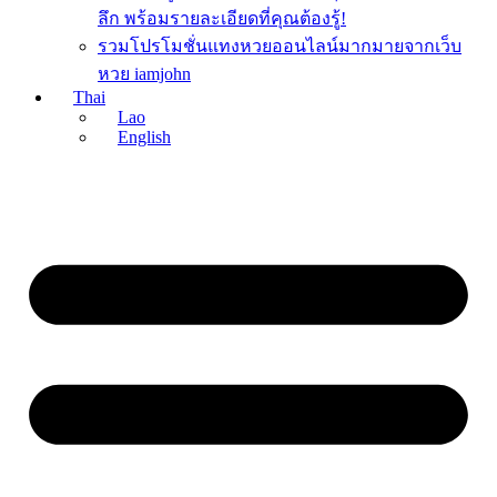
ลึก พร้อมรายละเอียดที่คุณต้องรู้!
รวมโปรโมชั่นแทงหวยออนไลน์มากมายจากเว็บ
หวย iamjohn
Thai
Lao
English