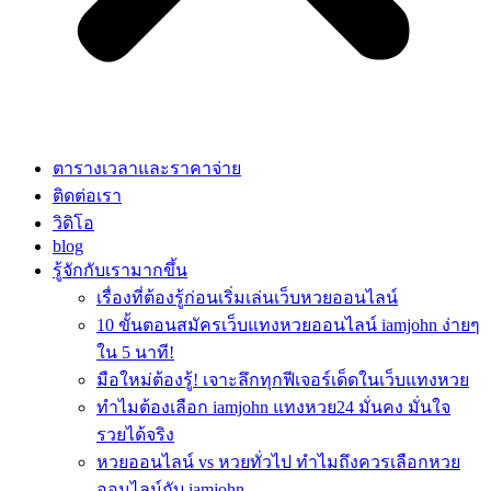
ตารางเวลาและราคาจ่าย
ติดต่อเรา
วิดิโอ
blog
รู้จักกับเรามากขึ้น
เรื่องที่ต้องรู้ก่อนเริ่มเล่นเว็บหวยออนไลน์
10 ขั้นตอนสมัครเว็บแทงหวยออนไลน์ iamjohn ง่ายๆ
ใน 5 นาที!
มือใหม่ต้องรู้! เจาะลึกทุกฟีเจอร์เด็ดในเว็บแทงหวย
ทำไมต้องเลือก iamjohn แทงหวย24 มั่นคง มั่นใจ
รวยได้จริง
หวยออนไลน์ vs หวยทั่วไป ทำไมถึงควรเลือกหวย
ออนไลน์กับ iamjohn