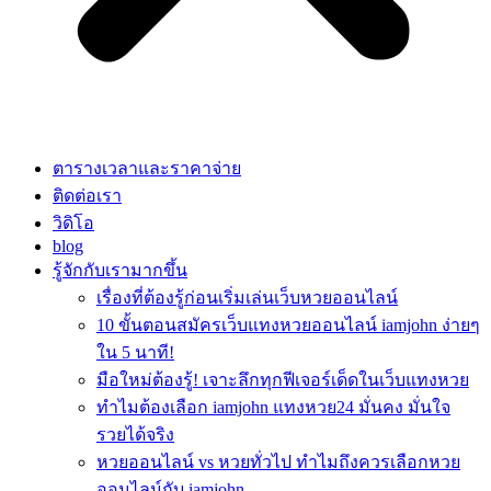
ตารางเวลาและราคาจ่าย
ติดต่อเรา
วิดิโอ
blog
รู้จักกับเรามากขึ้น
เรื่องที่ต้องรู้ก่อนเริ่มเล่นเว็บหวยออนไลน์
10 ขั้นตอนสมัครเว็บแทงหวยออนไลน์ iamjohn ง่ายๆ
ใน 5 นาที!
มือใหม่ต้องรู้! เจาะลึกทุกฟีเจอร์เด็ดในเว็บแทงหวย
ทำไมต้องเลือก iamjohn แทงหวย24 มั่นคง มั่นใจ
รวยได้จริง
หวยออนไลน์ vs หวยทั่วไป ทำไมถึงควรเลือกหวย
ออนไลน์กับ iamjohn