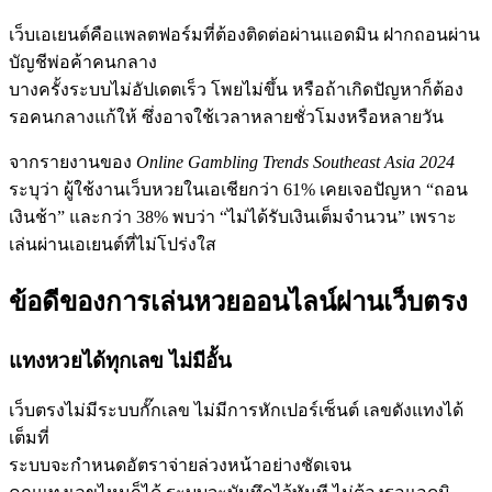
เว็บเอเยนต์คือแพลตฟอร์มที่ต้องติดต่อผ่านแอดมิน ฝากถอนผ่าน
บัญชีพ่อค้าคนกลาง
บางครั้งระบบไม่อัปเดตเร็ว โพยไม่ขึ้น หรือถ้าเกิดปัญหาก็ต้อง
รอคนกลางแก้ให้ ซึ่งอาจใช้เวลาหลายชั่วโมงหรือหลายวัน
จากรายงานของ
Online Gambling Trends Southeast Asia 2024
ระบุว่า ผู้ใช้งานเว็บหวยในเอเชียกว่า 61% เคยเจอปัญหา “ถอน
เงินช้า” และกว่า 38% พบว่า “ไม่ได้รับเงินเต็มจำนวน” เพราะ
เล่นผ่านเอเยนต์ที่ไม่โปร่งใส
ข้อดีของการเล่นหวยออนไลน์ผ่านเว็บตรง
แทงหวยได้ทุกเลข ไม่มีอั้น
เว็บตรงไม่มีระบบกั๊กเลข ไม่มีการหักเปอร์เซ็นต์ เลขดังแทงได้
เต็มที่
ระบบจะกำหนดอัตราจ่ายล่วงหน้าอย่างชัดเจน