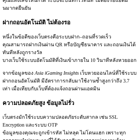
คุณแทงเลขไหนก็ได้ ระบบจะบันทึกไว้ทันที ไม่ต้องรอแอดมิ
นมากดยืนยัน
ฝากถอนอัตโนมัติ ไม่ต้องรอ
หนึ่งในข้อดีของเว็บตรงคือระบบฝาก–ถอนที่รวดเร็ว
คุณสามารถฝากเงินผ่าน QR หรือบัญชีธนาคาร และถอนเงินได้
ทันทีหลังถูกรางวัล
บางเว็บใช้ระบบอัตโนมัติที่เงินเข้าภายใน 10 วินาทีหลังหวยออก
จากข้อมูลของ
Asia iGaming Insights
เว็บหวยออนไลน์ที่ใช้ระบบ
ฝากถอนอัตโนมัติ มีอัตราการกลับมาใช้งานซ้ำสูงกว่าถึง 3.7
เท่า เมื่อเทียบกับเว็บที่ต้องแจ้งถอนผ่านแอดมิน
ความปลอดภัยสูง ข้อมูลไม่รั่ว
เว็บตรงมักใช้ระบบความปลอดภัยระดับสากล เช่น SSL
Encryption และระบบ OTP
ข้อมูลของคุณจะถูกเข้ารหัส ไม่หลุด ไม่โดนแฮก เพราะทุก